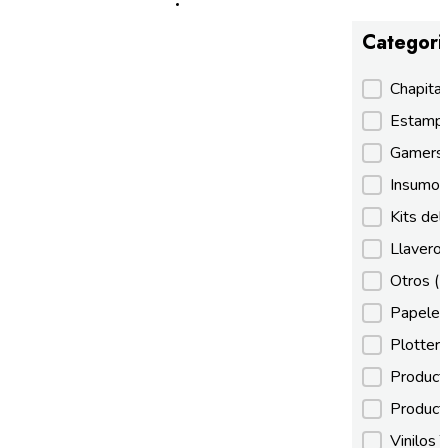
Categori
Categori
Chapita
Estamp
Gamer
Insumos
Kits de
Llaveros
Otros
(
Papeles
Plotter
Product
Product
Vinilos 