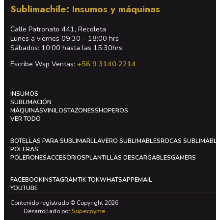
Sublimachile: Insumos y máquinas
Calle Patronato 441, Recoleta
Lunes a viernes 09:30 – 18:00 hrs
Sábados: 10:00 hasta las 15:30hrs
Escribe Wsp Ventas:
+56 9 3140 2214
INSUMOS
SUBLIMACIÓN
MÁQUINAS
VINILOS
TAZONES
SHOPEROS
VER TODO
BOTELLAS PARA SUBLIMAR
LLAVERO SUBLIMABLES
ROCAS SUBLIMABL
POLERAS
POLERONES
ACCESORIOS
PLANTILLAS DESCARGABLES
GAMERS
FACEBOOK
INSTAGRAM
TIK TOK
WHATSAPP
EMAIL
YOUTUBE
Contenido registrado © Copyright 2026
Desarrollado por
Superpyme