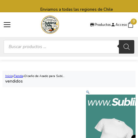
Saltar al contenido principal
Saltar al pie de página
Enviamos a todas las regiones de Chile
0
Productos
Acceso
Búsqueda
de
productos
Inicio
Tienda
Diseño de Asado para Subl...
vendidos