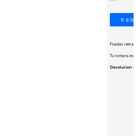
Ir a l
Puedes retirar
Tu compra esta
Devolucion gr