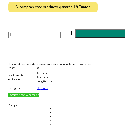
Si compras este producto ganarás
19
Puntos
Diseño
de
Asado
para
Sublimar
Poleras
-
JPG
y
Diseño de es hora del asados para Sublimar poleras y polerones.
EPS
Peso:
kg.
cantidad
Alto: cm.
Medidas de
Ancho: cm.
embalaje:
Longitud: cm.
Categorías:
Digitales
Comprar por Whatsapp
Compartir: