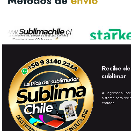
Métodos de
envío
Recibe de
sublimar
Al ingresar su cor
sistema para reci
entrada.