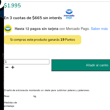
$
1.995
En 3 cuotas de $665 sin interés
Hasta 12 pagos sin tarjeta
con Mercado Pago.
Saber más
Si compras este producto ganarás
19
Puntos
Diseño
de
Añadir al carrito
Astronauta
para
Sublimar
Poleras
-
JPG
y
Diseño de astronauta montando un skate para sublimar poleras y polerones.
EPS
cantidad
Peso:
kg.
Medidas de
embalaje: