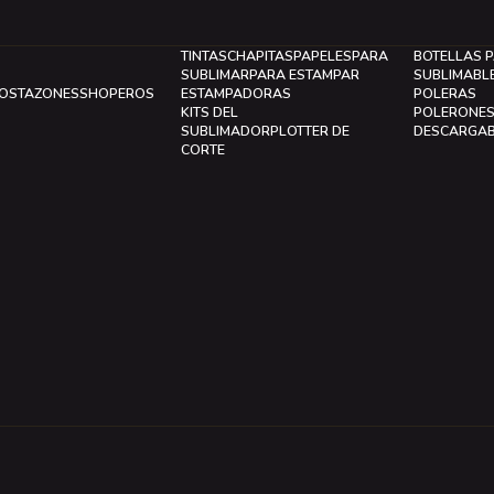
TINTAS
CHAPITAS
PAPELES
PARA
BOTELLAS 
SUBLIMAR
PARA ESTAMPAR
SUBLIMABL
LOS
TAZONES
SHOPEROS
ESTAMPADORAS
POLERAS
KITS DEL
POLERONE
SUBLIMADOR
PLOTTER DE
DESCARGA
CORTE