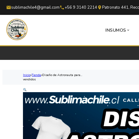
Saltar al contenido principal
Saltar al pie de página
sublimachile4@gmail.com
+56 9 3140 2214
Patronato 441, Reco
INSUMOS
Inicio
Tienda
Diseño de Astronauta para...
vendidos