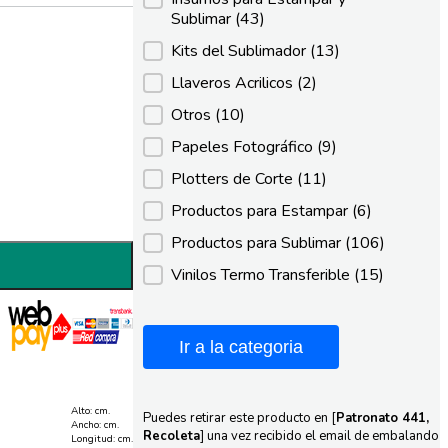
Sublimar
(43)
Kits del Sublimador
(13)
Llaveros Acrilicos
(2)
Otros
(10)
Papeles Fotográfico
(9)
Plotters de Corte
(11)
Productos para Estampar
(6)
Productos para Sublimar
(106)
Vinilos Termo Transferible
(15)
Ir a la categoria
Alto: cm.
Puedes retirar este producto en [
Patronato 441,
Ancho: cm.
Recoleta
] una vez recibido el email de embalando
Longitud: cm.