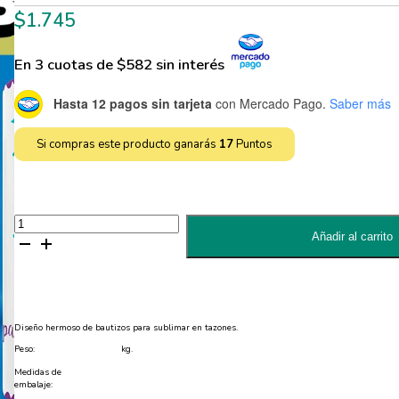
$
1.745
En 3 cuotas de $582 sin interés
Hasta 12 pagos sin tarjeta
con Mercado Pago.
Saber más
Si compras este producto ganarás
17
Puntos
Diseño
de
Añadir al carrito
Bautizo
Editable
para
Sublimar
Tazones
-
JPG
Diseño hermoso de bautizos para sublimar en tazones.
y
PSD
Peso:
kg.
cantidad
Medidas de
embalaje: