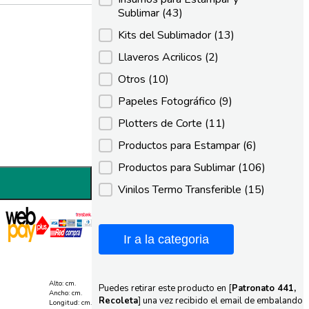
Sublimar
(43)
Kits del Sublimador
(13)
Llaveros Acrilicos
(2)
Otros
(10)
Papeles Fotográfico
(9)
Plotters de Corte
(11)
Productos para Estampar
(6)
Productos para Sublimar
(106)
Vinilos Termo Transferible
(15)
Ir a la categoria
Alto: cm.
Puedes retirar este producto en [
Patronato 441,
Ancho: cm.
Recoleta
] una vez recibido el email de embalando
Longitud: cm.