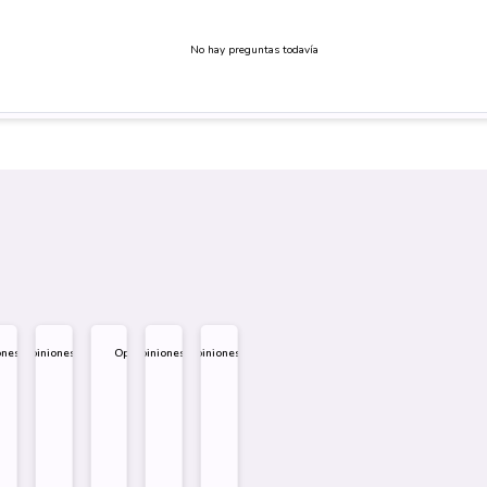
No hay preguntas todavía
ones
Opiniones
Opiniones
Opiniones
Opiniones
.995
$
1.995
$
1.995
$
1.995
$
1.995
Diseño
Diseño
Diseño
Sobre
Sobre
Sobre
mprar
Comprar
Comprar
Comprar
Comprar
Comprar
Comprar