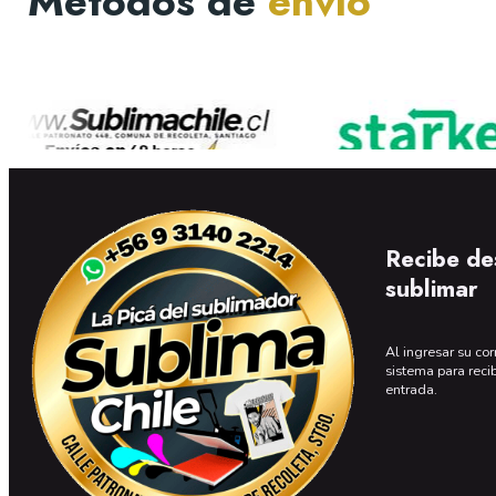
Métodos de
envío
Recibe de
sublimar
Al ingresar su cor
sistema para reci
entrada.