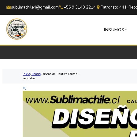
Saltar al contenido principal
Saltar al pie de página
sublimachile4@gmail.com
+56 9 3140 2214
Patronato 441, Reco
INSUMOS
Inicio
Tienda
Diseño de Bautizo Editabl...
vendidos