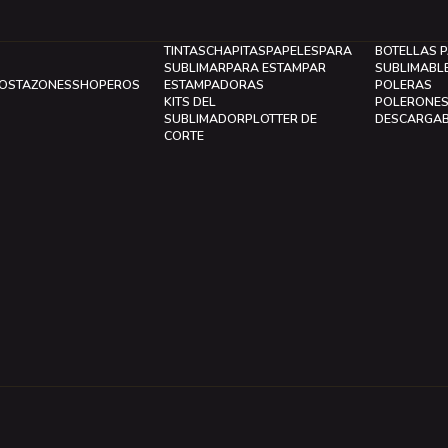
TINTAS
CHAPITAS
PAPELES
PARA
BOTELLAS 
SUBLIMAR
PARA ESTAMPAR
SUBLIMABL
LOS
TAZONES
SHOPEROS
ESTAMPADORAS
POLERAS
KITS DEL
POLERONE
SUBLIMADOR
PLOTTER DE
DESCARGA
CORTE