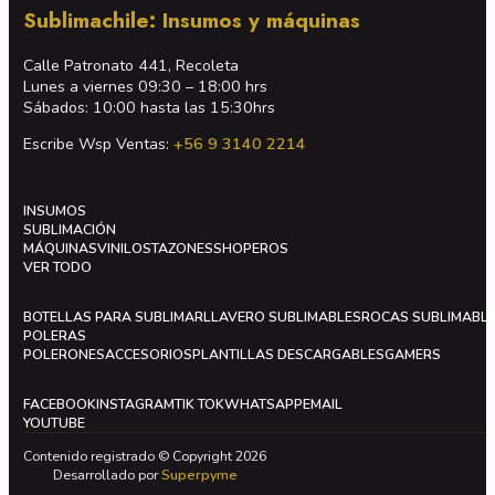
Sublimachile: Insumos y máquinas
Calle Patronato 441, Recoleta
Lunes a viernes 09:30 – 18:00 hrs
Sábados: 10:00 hasta las 15:30hrs
Escribe Wsp Ventas:
+56 9 3140 2214
INSUMOS
SUBLIMACIÓN
MÁQUINAS
VINILOS
TAZONES
SHOPEROS
VER TODO
BOTELLAS PARA SUBLIMAR
LLAVERO SUBLIMABLES
ROCAS SUBLIMABL
POLERAS
POLERONES
ACCESORIOS
PLANTILLAS DESCARGABLES
GAMERS
FACEBOOK
INSTAGRAM
TIK TOK
WHATSAPP
EMAIL
YOUTUBE
Contenido registrado © Copyright 2026
Desarrollado por
Superpyme