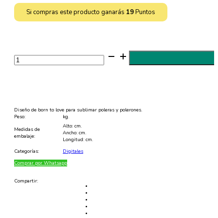
Si compras este producto ganarás
19
Puntos
Diseño
de
Born
To
Love
para
Sublimar
Poleras
-
Diseño de born to love para sublimar poleras y polerones.
JPG
Peso:
kg.
y
Alto: cm.
EPS
Medidas de
Ancho: cm.
cantidad
embalaje:
Longitud: cm.
Categorías:
Digitales
Comprar por Whatsapp
Compartir: