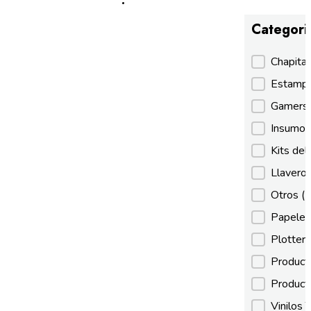
Categori
Categori
Chapita
Estamp
Gamer
Insumos
Kits de
Llaveros
Otros
(
Papeles
Plotter
Product
Product
Vinilos 