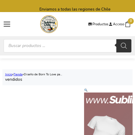
Saltar al contenido principal
Saltar al pie de página
Enviamos a todas las regiones de Chile
0
Productos
Acceso
Búsqueda
de
productos
Inicio
Tienda
Diseño de Born To Love pa...
vendidos