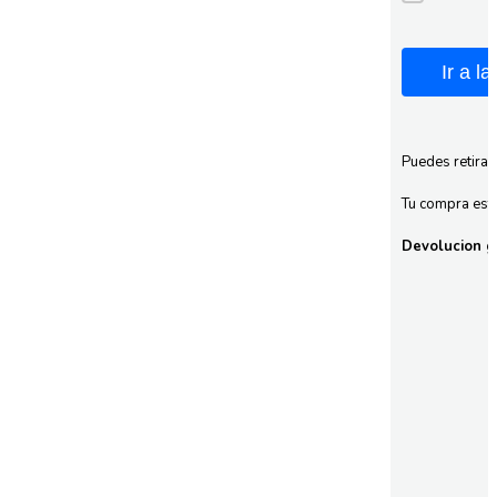
Ir a l
Puedes retirar
Tu compra esta
Devolucion gr