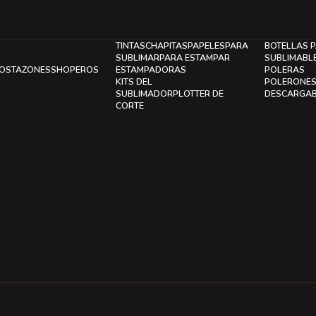
TINTAS
CHAPITAS
PAPELES
PARA
BOTELLAS 
SUBLIMAR
PARA ESTAMPAR
SUBLIMABL
LOS
TAZONES
SHOPEROS
ESTAMPADORAS
POLERAS
KITS DEL
POLERONE
SUBLIMADOR
PLOTTER DE
DESCARGA
CORTE