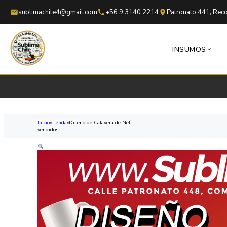
Saltar al contenido principal
Saltar al pie de página
sublimachile4@gmail.com
+56 9 3140 2214
Patronato 441, Reco
INSUMOS
Inicio
Tienda
Diseño de Calavera de Nef...
vendidos