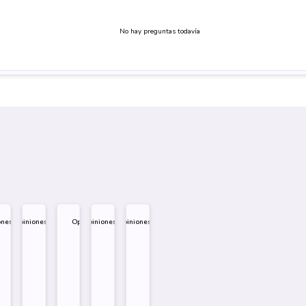
No hay preguntas todavía
ones
Opiniones
Opiniones
Opiniones
Opiniones
.995
$
1.995
$
1.995
$
1.995
$
1.995
Diseño
Diseño
Diseño
Sobre
Sobre
Sobre
mprar
Comprar
Comprar
Comprar
Comprar
Comprar
Comprar