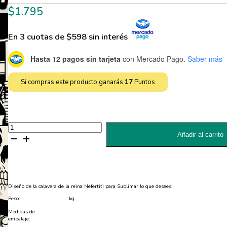
$
1.795
En 3 cuotas de $598 sin interés
Hasta 12 pagos sin tarjeta
con Mercado Pago.
Saber más
Si compras este producto ganarás
17
Puntos
Diseño
de
Añadir al carrito
Calavera
de
Nefertiti
para
Sublimar
-
JPG
Diseño de la calavera de la reina Nefertiti para Sublimar lo que desees.
y
EPS
Peso:
kg.
cantidad
Medidas de
embalaje: