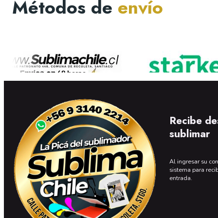
Métodos de
envío
Recibe de
sublimar
Al ingresar su cor
sistema para reci
entrada.