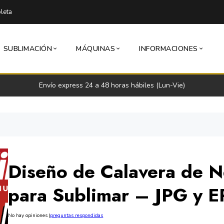
leta
SUBLIMACIÓN
MÁQUINAS
INFORMACIONES
Envío express 24 a 48 horas hábiles (Lun-Vie)
Diseño de Calavera de Ne
para Sublimar – JPG y E
No hay opiniones
|
preguntas respondidas