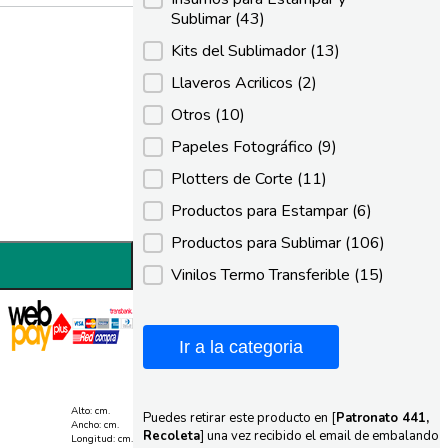
Sublimar
(43)
Kits del Sublimador
(13)
Llaveros Acrilicos
(2)
Otros
(10)
Papeles Fotográfico
(9)
Plotters de Corte
(11)
Productos para Estampar
(6)
Productos para Sublimar
(106)
Vinilos Termo Transferible
(15)
Ir a la categoria
Alto: cm.
Puedes retirar este producto en [
Patronato 441,
Ancho: cm.
Recoleta
] una vez recibido el email de embalando
Longitud: cm.