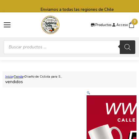
Saltar al contenido principal
Saltar al pie de página
Enviamos a todas las regiones de Chile
0
Productos
Acceso
Búsqueda
de
productos
Inicio
Tienda
Diseño de Ciclista para S...
vendidos