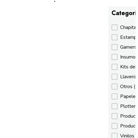
Categori
Categori
Chapita
Estamp
Gamer
Insumos
Kits de
Llaveros
Otros
(
Papeles
Plotter
Product
Product
Vinilos 