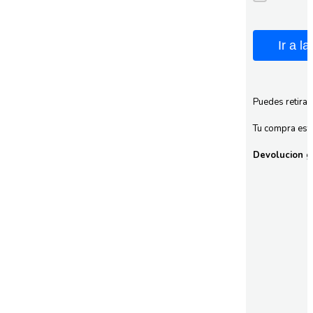
Ir a l
Puedes retirar
Tu compra esta
Devolucion gr