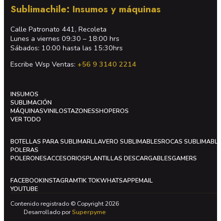
Sublimachile: Insumos y máquinas
Calle Patronato 441, Recoleta
Lunes a viernes 09:30 – 18:00 hrs
Sábados: 10:00 hasta las 15:30hrs
Escribe Wsp Ventas:
+56 9 3140 2214
INSUMOS
SUBLIMACIÓN
MÁQUINAS
VINILOS
TAZONES
SHOPEROS
VER TODO
BOTELLAS PARA SUBLIMAR
LLAVERO SUBLIMABLES
ROCAS SUBLIMABL
POLERAS
POLERONES
ACCESORIOS
PLANTILLAS DESCARGABLES
GAMERS
FACEBOOK
INSTAGRAM
TIK TOK
WHATSAPP
EMAIL
YOUTUBE
Contenido registrado © Copyright 2026
Desarrollado por
Superpyme