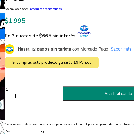
No hay opiniones
|
preguntas respondidas
$
1.995
En 3 cuotas de $665 sin interés
Hasta 12 pagos sin tarjeta
con Mercado Pago.
Saber más
Si compras este producto ganarás
19
Puntos
Diseño
de
Añadir al carrito
Día
del
Profesor
para
Sublimar
Tazones
Editable
1 diseño de profesor de matemáticas para celebrar el día del profesor para sublimar en tazones
-
PSD
Peso:
kg.
cantidad