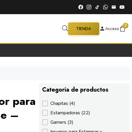
0
TIENDA
Acceso
Categoria de productos
or para
Categoria de productos
Chapitas
(4)
le –
Estampadoras
(22)
Gamers
(3)
Insumos para Estampar y