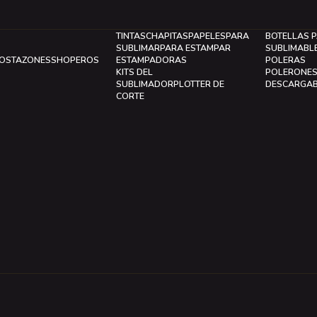
TINTAS
CHAPITAS
PAPELES
PARA
BOTELLAS 
SUBLIMAR
PARA ESTAMPAR
SUBLIMABL
LOS
TAZONES
SHOPEROS
ESTAMPADORAS
POLERAS
KITS DEL
POLERONE
SUBLIMADOR
PLOTTER DE
DESCARGA
CORTE