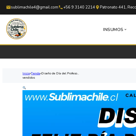
Saltar al contenido principal
Saltar al pie de página
sublimachile4@gmail.com
+56 9 3140 2214
Patronato 441, Reco
INSUMOS
Inicio
Tienda
Diseño de Día del Profeso...
vendidos