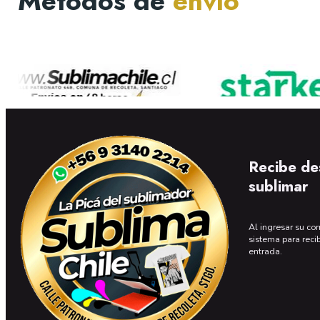
Métodos de
envío
Recibe de
sublimar
Al ingresar su cor
sistema para reci
entrada.