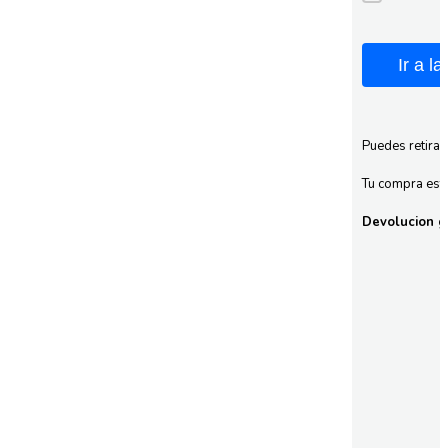
Ir a l
Puedes retirar
Tu compra esta
Devolucion gr