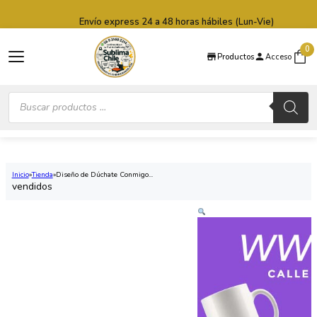
Saltar al contenido principal
Saltar al pie de página
Envío express 24 a 48 horas hábiles (Lun-Vie)
0
Productos
Acceso
Búsqueda
de
productos
Inicio
Tienda
Diseño de Dúchate Conmigo...
vendidos