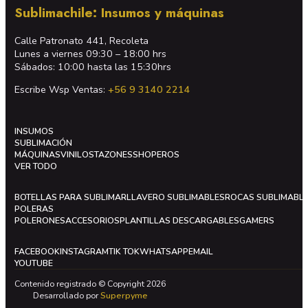
Sublimachile: Insumos y máquinas
Calle Patronato 441, Recoleta
Lunes a viernes 09:30 – 18:00 hrs
Sábados: 10:00 hasta las 15:30hrs
Escribe Wsp Ventas:
+56 9 3140 2214
INSUMOS
SUBLIMACIÓN
MÁQUINAS
VINILOS
TAZONES
SHOPEROS
VER TODO
BOTELLAS PARA SUBLIMAR
LLAVERO SUBLIMABLES
ROCAS SUBLIMABL
POLERAS
POLERONES
ACCESORIOS
PLANTILLAS DESCARGABLES
GAMERS
FACEBOOK
INSTAGRAM
TIK TOK
WHATSAPP
EMAIL
YOUTUBE
Contenido registrado © Copyright 2026
Desarrollado por
Superpyme