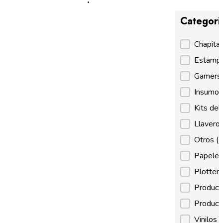
Categori
Categori
Chapita
Estamp
Gamer
Insumos
Kits de
Llaveros
Otros
(
Papeles
Plotter
Product
Product
Vinilos 