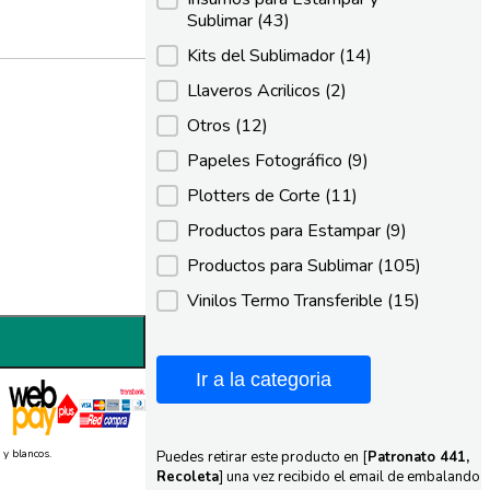
Sublimar
(43)
Kits del Sublimador
(14)
Llaveros Acrilicos
(2)
Otros
(12)
Papeles Fotográfico
(9)
Plotters de Corte
(11)
Productos para Estampar
(9)
Productos para Sublimar
(105)
Vinilos Termo Transferible
(15)
Ir a la categoria
 y blancos.
Puedes retirar este producto en [
Patronato 441,
Recoleta
] una vez recibido el email de embalando