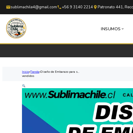
Saltar al contenido principal
Saltar al pie de página
sublimachile4@gmail.com
+56 9 3140 2214
Patronato 441, Reco
INSUMOS
Inicio
Tienda
Diseño de Embarazo para s...
vendidos