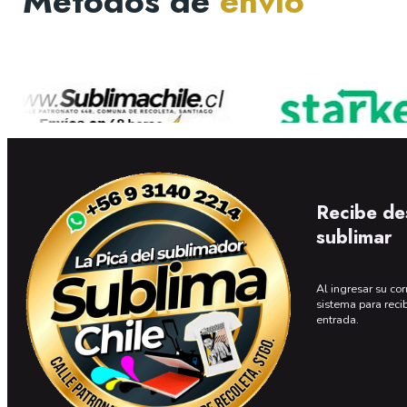
Métodos de
envío
Recibe de
sublimar
Al ingresar su cor
sistema para reci
entrada.