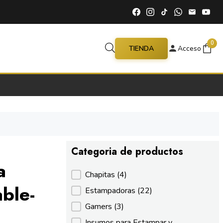
0
TIENDA
Acceso
Categoria de productos
a
Categoria de productos
Chapitas
(4)
able-
Estampadoras
(22)
Gamers
(3)
Insumos para Estampar y