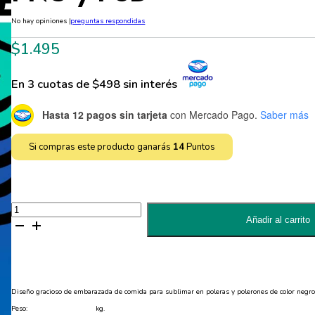
No hay opiniones
|
preguntas respondidas
$
1.495
En 3 cuotas de $498 sin interés
Hasta 12 pagos sin tarjeta
con Mercado Pago.
Saber más
Si compras este producto ganarás
14
Puntos
Diseño
de
Añadir al carrito
Embarazo
para
sublimar
en
Poleras
Editable-
PNG
Diseño gracioso de embarazada de comida para sublimar en poleras y polerones de color negro
y
PSD
Peso:
kg.
cantidad