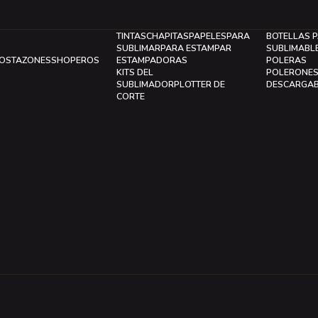
TINTAS
CHAPITAS
PAPELES
PARA
BOTELLAS 
SUBLIMAR
PARA ESTAMPAR
SUBLIMABL
LOS
TAZONES
SHOPEROS
ESTAMPADORAS
POLERAS
KITS DEL
POLERONE
SUBLIMADOR
PLOTTER DE
DESCARGA
CORTE