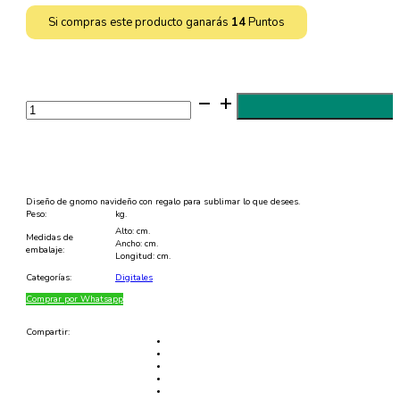
Si compras este producto ganarás
14
Puntos
Diseño
de
Gnomo
Navideño
para
Sublimar
-
JPG
y
Diseño de gnomo navideño con regalo para sublimar lo que desees.
EPS
Peso:
kg.
cantidad
Alto: cm.
Medidas de
Ancho: cm.
embalaje:
Longitud: cm.
Categorías:
Digitales
Comprar por Whatsapp
Compartir: