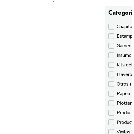
Categori
Categori
Chapita
Estamp
Gamer
Insumos
Kits de
Llaveros
Otros
(
Papeles
Plotter
Product
Product
Vinilos 