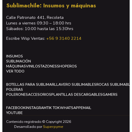
Sublimachile: Insumos y máquinas
Calle Patronato 441, Recoleta
Lunes a viernes 09:30 – 18:00 hrs
Sábados: 10:00 hasta las 15:30hrs
Escribe Wsp Ventas:
+56 9 3140 2214
INSUMOS
SUBLIMACIÓN
MÁQUINAS
VINILOS
TAZONES
SHOPEROS
VER TODO
BOTELLAS PARA SUBLIMAR
LLAVERO SUBLIMABLES
ROCAS SUBLIMABL
POLERAS
POLERONES
ACCESORIOS
PLANTILLAS DESCARGABLES
GAMERS
FACEBOOK
INSTAGRAM
TIK TOK
WHATSAPP
EMAIL
YOUTUBE
Contenido registrado © Copyright 2026
Desarrollado por
Superpyme