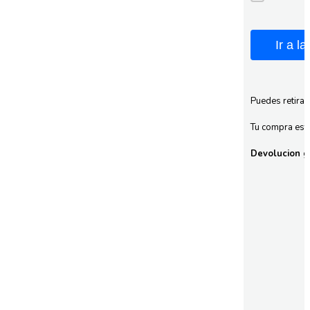
Ir a l
Puedes retirar
Tu compra esta
Devolucion gr