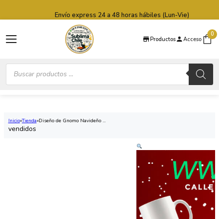
Saltar al contenido principal
Saltar al pie de página
Envío express 24 a 48 horas hábiles (Lun-Vie)
0
Productos
Acceso
Búsqueda
de
productos
Inicio
Tienda
Diseño de Gnomo Navideño ...
vendidos