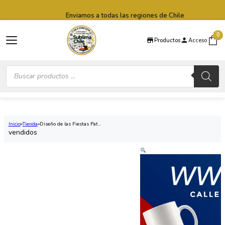
Saltar al contenido principal
Saltar al pie de página
Enviamos a todas las regiones de Chile
0
Productos
Acceso
Búsqueda
de
productos
Inicio
Tienda
Diseño de las Fiestas Pat...
vendidos