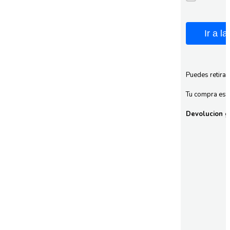
Ir a l
Puedes retirar
Tu compra esta
Devolucion gr