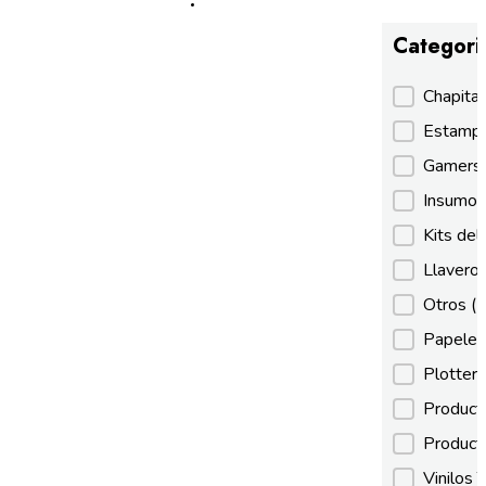
Categori
Categori
Chapita
Estamp
Gamer
Insumos
Kits de
Llaveros
Otros
(
Papeles
Plotter
Product
Product
Vinilos 