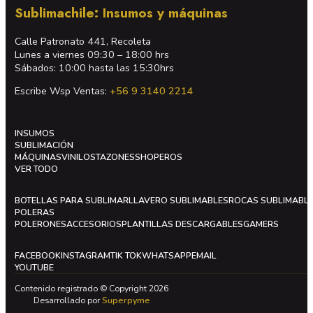
Sublimachile: Insumos y máquinas
Calle Patronato 441, Recoleta
Lunes a viernes 09:30 – 18:00 hrs
Sábados: 10:00 hasta las 15:30hrs
Escribe Wsp Ventas:
+56 9 3140 2214
INSUMOS
SUBLIMACIÓN
MÁQUINAS
VINILOS
TAZONES
SHOPEROS
VER TODO
BOTELLAS PARA SUBLIMAR
LLAVERO SUBLIMABLES
ROCAS SUBLIMABL
POLERAS
POLERONES
ACCESORIOS
PLANTILLAS DESCARGABLES
GAMERS
FACEBOOK
INSTAGRAM
TIK TOK
WHATSAPP
EMAIL
YOUTUBE
Contenido registrado © Copyright 2026
Desarrollado por
Superpyme