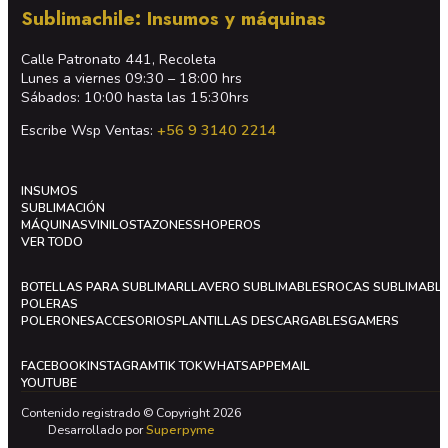
Sublimachile: Insumos y máquinas
Calle Patronato 441, Recoleta
Lunes a viernes 09:30 – 18:00 hrs
Sábados: 10:00 hasta las 15:30hrs
Escribe Wsp Ventas:
+56 9 3140 2214
INSUMOS
SUBLIMACIÓN
MÁQUINAS
VINILOS
TAZONES
SHOPEROS
VER TODO
BOTELLAS PARA SUBLIMAR
LLAVERO SUBLIMABLES
ROCAS SUBLIMABL
POLERAS
POLERONES
ACCESORIOS
PLANTILLAS DESCARGABLES
GAMERS
FACEBOOK
INSTAGRAM
TIK TOK
WHATSAPP
EMAIL
YOUTUBE
Contenido registrado © Copyright 2026
Desarrollado por
Superpyme