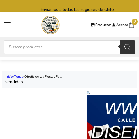
Saltar al contenido principal
Saltar al pie de página
Enviamos a todas las regiones de Chile
0
Productos
Acceso
Búsqueda
de
productos
Inicio
Tienda
Diseño de las Fiestas Pat...
vendidos