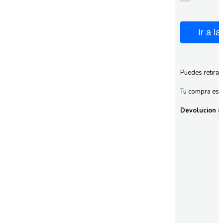
Ir a l
Puedes retirar
Tu compra esta
Devolucion gr