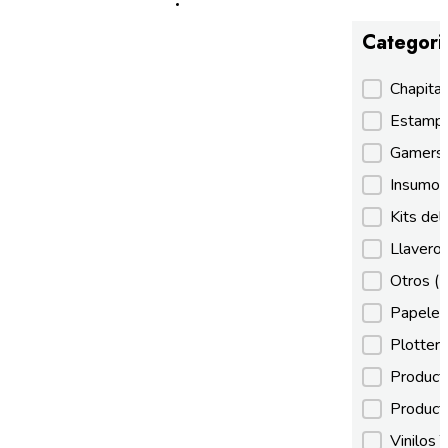
Categori
Categori
Chapita
Estamp
Gamer
Insumos
Kits de
Llaveros
Otros
(
Papeles
Plotter
Product
Product
Vinilos 