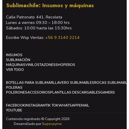
Sublimachile: Insumos y máquinas
Calle Patronato 441, Recoleta
Lunes a viernes 09:30 – 18:00 hrs
Sábados: 10:00 hasta las 15:30hrs
Escribe Wsp Ventas:
+56 9 3140 2214
INSUMOS
SUBLIMACIÓN
MÁQUINAS
VINILOS
TAZONES
SHOPEROS
VER TODO
BOTELLAS PARA SUBLIMAR
LLAVERO SUBLIMABLES
ROCAS SUBLIMABL
POLERAS
POLERONES
ACCESORIOS
PLANTILLAS DESCARGABLES
GAMERS
FACEBOOK
INSTAGRAM
TIK TOK
WHATSAPP
EMAIL
YOUTUBE
Contenido registrado © Copyright 2026
Desarrollado por
Superpyme