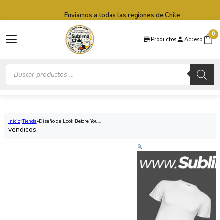
Saltar al contenido principal
Saltar al pie de página
Enviamos a todas las regiones de Chile
0
Productos
Acceso
Búsqueda
de
productos
Inicio
Tienda
Diseño de Look Before You...
vendidos