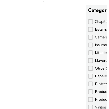
Categori
Categori
Chapita
Estamp
Gamer
Insumos
Kits de
Llaveros
Otros
(
Papeles
Plotter
Product
Product
Vinilos 