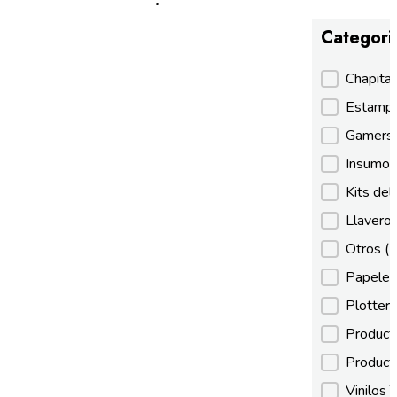
Categori
Categori
Chapita
Estamp
Gamer
Insumos
Kits de
Llaveros
Otros
(
Papeles
Plotter
Product
Product
Vinilos 