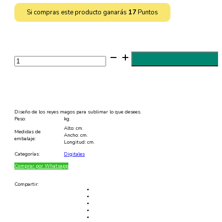
Si compras este producto ganarás
17
Puntos
Diseño
de
los
Reyes
Magos
para
Sublimar
-
EPS
Diseño de los reyes magos para sublimar lo que desees.
y
Peso:
kg.
JPG
Alto: cm.
cantidad
Medidas de
Ancho: cm.
embalaje:
Longitud: cm.
Categorías:
Digitales
Comprar por Whatsapp
Compartir: