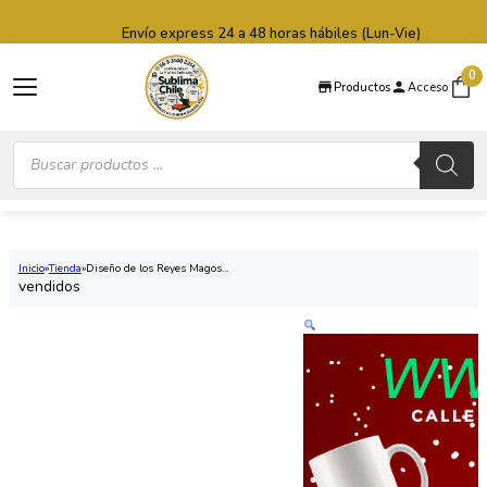
Saltar al contenido principal
Saltar al pie de página
Envío express 24 a 48 horas hábiles (Lun-Vie)
0
Productos
Acceso
Búsqueda
de
productos
Inicio
Tienda
Diseño de los Reyes Magos...
vendidos