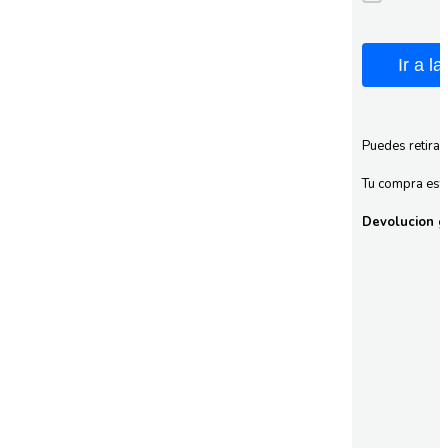
Ir a l
Puedes retirar
Tu compra esta
Devolucion gr