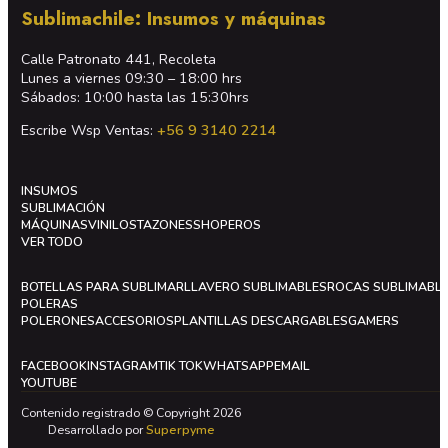
Sublimachile: Insumos y máquinas
Calle Patronato 441, Recoleta
Lunes a viernes 09:30 – 18:00 hrs
Sábados: 10:00 hasta las 15:30hrs
Escribe Wsp Ventas:
+56 9 3140 2214
INSUMOS
SUBLIMACIÓN
MÁQUINAS
VINILOS
TAZONES
SHOPEROS
VER TODO
BOTELLAS PARA SUBLIMAR
LLAVERO SUBLIMABLES
ROCAS SUBLIMABL
POLERAS
POLERONES
ACCESORIOS
PLANTILLAS DESCARGABLES
GAMERS
FACEBOOK
INSTAGRAM
TIK TOK
WHATSAPP
EMAIL
YOUTUBE
Contenido registrado © Copyright 2026
Desarrollado por
Superpyme