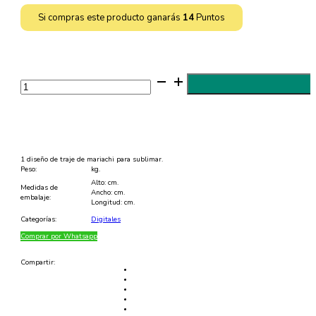
Si compras este producto ganarás
14
Puntos
Diseño
de
Mariachi
para
Sublimar
-
PDF
cantidad
1 diseño de traje de mariachi para sublimar.
Peso:
kg.
Alto: cm.
Medidas de
Ancho: cm.
embalaje:
Longitud: cm.
Categorías:
Digitales
Comprar por Whatsapp
Compartir: