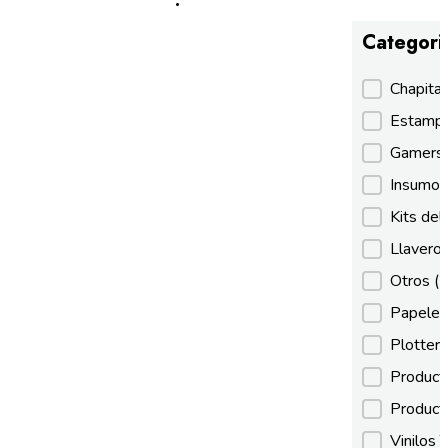
Categori
Categori
Chapita
Estamp
Gamer
Insumos
Kits de
Llaveros
Otros
(
Papeles
Plotter
Product
Product
Vinilos 