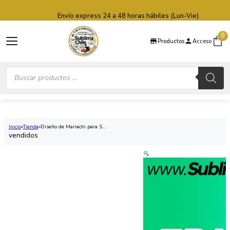
Saltar al contenido principal
Saltar al pie de página
Envío express 24 a 48 horas hábiles (Lun-Vie)
0
Productos
Acceso
Búsqueda
de
productos
Inicio
Tienda
Diseño de Mariachi para S...
vendidos