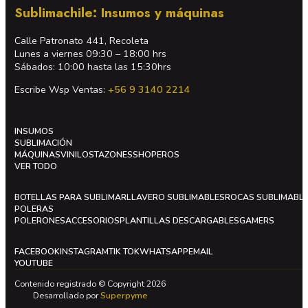
Sublimachile: Insumos y máquinas
Calle Patronato 441, Recoleta
Lunes a viernes 09:30 – 18:00 hrs
Sábados: 10:00 hasta las 15:30hrs
Escribe Wsp Ventas:
+56 9 3140 2214
INSUMOS
SUBLIMACIÓN
MÁQUINAS
VINILOS
TAZONES
SHOPEROS
VER TODO
BOTELLAS PARA SUBLIMAR
LLAVERO SUBLIMABLES
ROCAS SUBLIMABL
POLERAS
POLERONES
ACCESORIOS
PLANTILLAS DESCARGABLES
GAMERS
FACEBOOK
INSTAGRAM
TIK TOK
WHATSAPP
EMAIL
YOUTUBE
Contenido registrado © Copyright 2026
Desarrollado por
Superpyme