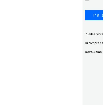
Ir a l
Puedes retirar
Tu compra esta
Devolucion gr