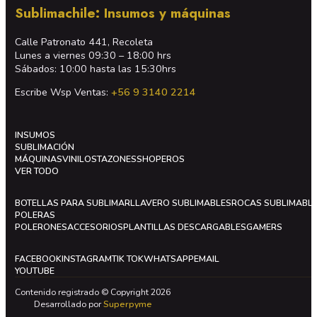
Sublimachile: Insumos y máquinas
Calle Patronato 441, Recoleta
Lunes a viernes 09:30 – 18:00 hrs
Sábados: 10:00 hasta las 15:30hrs
Escribe Wsp Ventas:
+56 9 3140 2214
INSUMOS
SUBLIMACIÓN
MÁQUINAS
VINILOS
TAZONES
SHOPEROS
VER TODO
BOTELLAS PARA SUBLIMAR
LLAVERO SUBLIMABLES
ROCAS SUBLIMABL
POLERAS
POLERONES
ACCESORIOS
PLANTILLAS DESCARGABLES
GAMERS
FACEBOOK
INSTAGRAM
TIK TOK
WHATSAPP
EMAIL
YOUTUBE
Contenido registrado © Copyright 2026
Desarrollado por
Superpyme