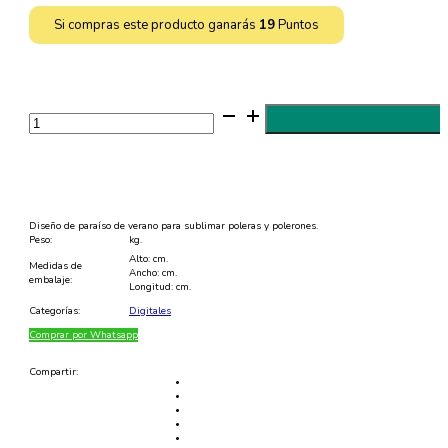
Si compras este producto ganarás
19
Puntos
Diseño
de
Paraíso
de
Verano
para
Sublimar
Poleras
-
Diseño de paraíso de verano para sublimar poleras y polerones.
JPG
Peso:
kg.
y
Alto: cm.
EPS
Medidas de
Ancho: cm.
cantidad
embalaje:
Longitud: cm.
Categorías:
Digitales
Comprar por Whatsapp
Compartir: