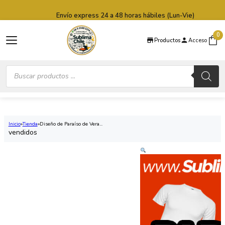
Saltar al contenido principal
Saltar al pie de página
Envío express 24 a 48 horas hábiles (Lun-Vie)
0
Productos
Acceso
Búsqueda
de
productos
Inicio
Tienda
Diseño de Paraíso de Vera...
vendidos