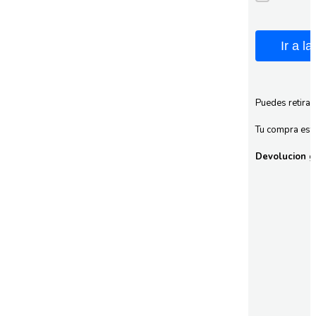
Ir a l
Puedes retirar
Tu compra esta
Devolucion gr