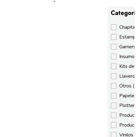
Categori
Categori
Chapita
Estamp
Gamer
Insumos
Kits de
Llaveros
Otros
(
Papeles
Plotter
Product
Product
Vinilos 