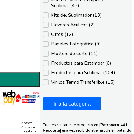
Sublimar
(43)
Kits del Sublimador
(13)
Llaveros Acrilicos
(2)
Otros
(12)
Papeles Fotográfico
(9)
Plotters de Corte
(11)
Productos para Estampar
(6)
Productos para Sublimar
(104)
Vinilos Termo Transferible
(15)
Ir a la categoria
Alto: cm.
Puedes retirar este producto en [
Patronato 441,
Ancho: cm.
Recoleta
] una vez recibido el email de embalando
Longitud: cm.