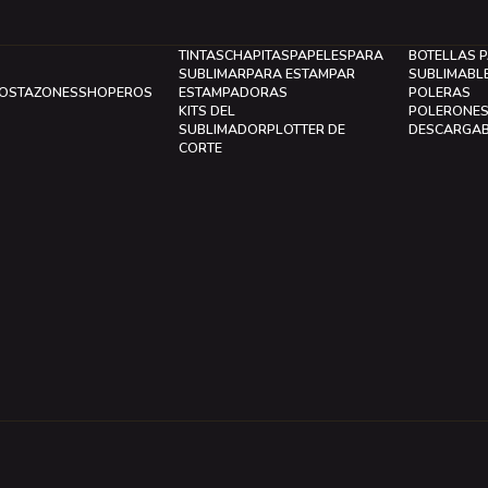
TINTAS
CHAPITAS
PAPELES
PARA
BOTELLAS 
SUBLIMAR
PARA ESTAMPAR
SUBLIMABL
LOS
TAZONES
SHOPEROS
ESTAMPADORAS
POLERAS
KITS DEL
POLERONE
SUBLIMADOR
PLOTTER DE
DESCARGA
CORTE