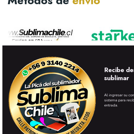
Métodos de
envío
Recibe de
sublimar
Al ingresar su cor
sistema para reci
entrada.