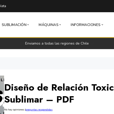
leta
SUBLIMACIÓN
MÁQUINAS
INFORMACIONES
Envío express 24 a 48 horas hábiles (Lun-Vie)
Diseño de Relación Toxi
Sublimar – PDF
No hay opiniones
|
preguntas respondidas