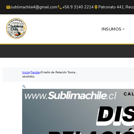
Saltar al contenido principal
Saltar al pie de página
sublimachile4@gmail.com
+56 9 3140 2214
Patronato 441, Reco
INSUMOS
Inicio
Tienda
Diseño de Relación Toxica...
vendidos