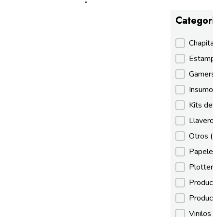
Categori
Categori
Chapita
Estamp
Gamer
Insumos
Kits de
Llaveros
Otros
(
Papeles
Plotter
Product
Product
Vinilos 