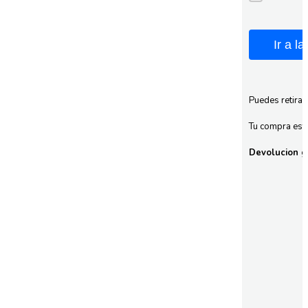
Ir a l
Puedes retirar
Tu compra esta
Devolucion gr