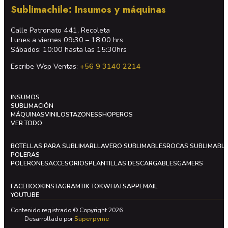
Sublimachile: Insumos y máquinas
Calle Patronato 441, Recoleta
Lunes a viernes 09:30 – 18:00 hrs
Sábados: 10:00 hasta las 15:30hrs
Escribe Wsp Ventas:
+56 9 3140 2214
INSUMOS
SUBLIMACIÓN
MÁQUINAS
VINILOS
TAZONES
SHOPEROS
VER TODO
BOTELLAS PARA SUBLIMAR
LLAVERO SUBLIMABLES
ROCAS SUBLIMABL
POLERAS
POLERONES
ACCESORIOS
PLANTILLAS DESCARGABLES
GAMERS
FACEBOOK
INSTAGRAM
TIK TOK
WHATSAPP
EMAIL
YOUTUBE
Contenido registrado © Copyright 2026
Desarrollado por
Superpyme