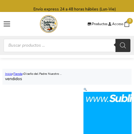
Saltar al contenido principal
Saltar al pie de página
Envío express 24 a 48 horas hábiles (Lun-Vie)
0
Productos
Acceso
Búsqueda
de
productos
Inicio
Tienda
Diseño del Padre Nuestro ...
vendidos