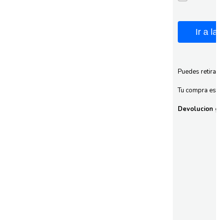
Ir a l
Puedes retirar
Tu compra esta
Devolucion gr