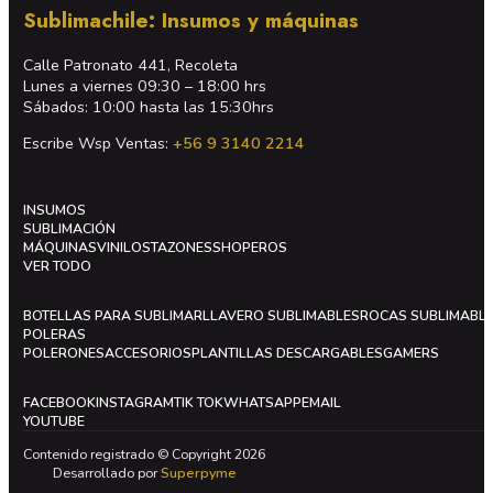
Sublimachile: Insumos y máquinas
Calle Patronato 441, Recoleta
Lunes a viernes 09:30 – 18:00 hrs
Sábados: 10:00 hasta las 15:30hrs
Escribe Wsp Ventas:
+56 9 3140 2214
INSUMOS
SUBLIMACIÓN
MÁQUINAS
VINILOS
TAZONES
SHOPEROS
VER TODO
BOTELLAS PARA SUBLIMAR
LLAVERO SUBLIMABLES
ROCAS SUBLIMABL
POLERAS
POLERONES
ACCESORIOS
PLANTILLAS DESCARGABLES
GAMERS
FACEBOOK
INSTAGRAM
TIK TOK
WHATSAPP
EMAIL
YOUTUBE
Contenido registrado © Copyright 2026
Desarrollado por
Superpyme