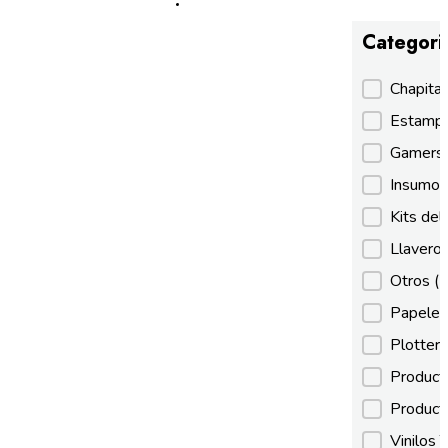
Categori
Categori
Chapita
Estamp
Gamer
Insumos
Kits de
Llaveros
Otros
(
Papeles
Plotter
Product
Product
Vinilos 