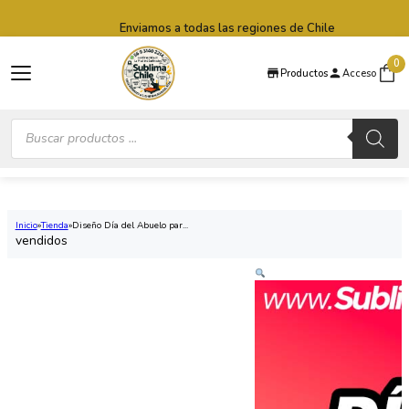
Saltar al contenido principal
Saltar al pie de página
Enviamos a todas las regiones de Chile
0
Productos
Acceso
Búsqueda
de
productos
Inicio
Tienda
Diseño Día del Abuelo par...
vendidos