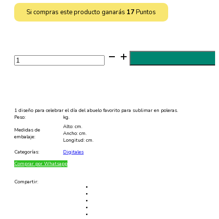
Si compras este producto ganarás
17
Puntos
Diseño
Día
del
Abuelo
para
Sublimar
Poleras
en
PDF
1 diseño para celebrar el día del abuelo favorito para sublimar en poleras.
cantidad
Peso:
kg.
Alto: cm.
Medidas de
Ancho: cm.
embalaje:
Longitud: cm.
Categorías:
Digitales
Comprar por Whatsapp
Compartir: