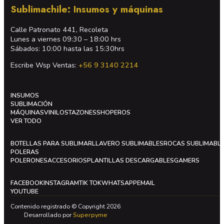
Sublimachile: Insumos y máquinas
Calle Patronato 441, Recoleta
Lunes a viernes 09:30 – 18:00 hrs
Sábados: 10:00 hasta las 15:30hrs
Escribe Wsp Ventas:
+56 9 3140 2214
INSUMOS
SUBLIMACIÓN
MÁQUINAS
VINILOS
TAZONES
SHOPEROS
VER TODO
BOTELLAS PARA SUBLIMAR
LLAVERO SUBLIMABLES
ROCAS SUBLIMABL
POLERAS
POLERONES
ACCESORIOS
PLANTILLAS DESCARGABLES
GAMERS
FACEBOOK
INSTAGRAM
TIK TOK
WHATSAPP
EMAIL
YOUTUBE
Contenido registrado © Copyright 2026
Desarrollado por
Superpyme