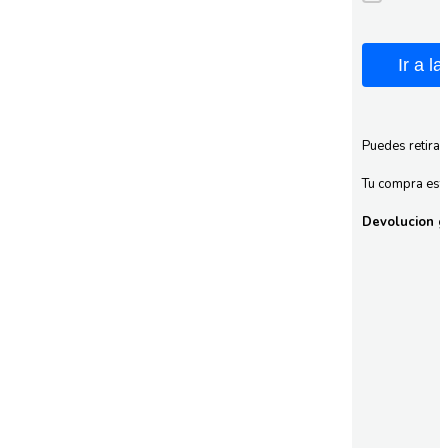
Ir a l
Puedes retirar
Tu compra esta
Devolucion gr