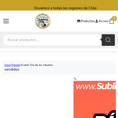
Saltar al contenido principal
Saltar al pie de página
Enviamos a todas las regiones de Chile
0
Productos
Acceso
Búsqueda
de
productos
Inicio
Tienda
Diseño Día de los Abuelos...
vendidos