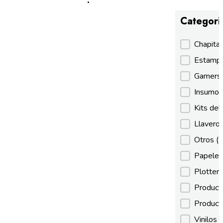
Categori
Categori
Chapita
Estamp
Gamer
Insumos
Kits de
Llaveros
Otros
(
Papeles
Plotter
Product
Product
Vinilos 