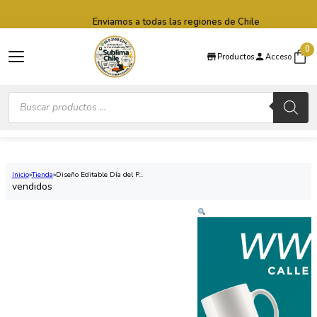
Saltar al contenido principal
Saltar al pie de página
Enviamos a todas las regiones de Chile
0
Productos
Acceso
Búsqueda
de
productos
Inicio
Tienda
Diseño Editable Día del P...
vendidos