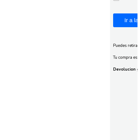
Ir a l
Puedes retirar
Tu compra esta
Devolucion gr