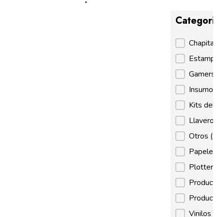
Categori
Categori
Chapita
Estamp
Gamer
Insumos
Kits de
Llaveros
Otros
(
Papeles
Plotter
Product
Product
Vinilos 