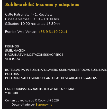
Sublimachile: Insumos y máquinas
Calle Patronato 441, Recoleta
Lunes a viernes 09:30 – 18:00 hrs
Sábados: 10:00 hasta las 15:30hrs
Escribe Wsp Ventas:
+56 9 3140 2214
INSUMOS
SUBLIMACIÓN
MÁQUINAS
VINILOS
TAZONES
SHOPEROS
VER TODO
BOTELLAS PARA SUBLIMAR
LLAVERO SUBLIMABLES
ROCAS SUBLIMABL
POLERAS
POLERONES
ACCESORIOS
PLANTILLAS DESCARGABLES
GAMERS
FACEBOOK
INSTAGRAM
TIK TOK
WHATSAPP
EMAIL
YOUTUBE
Contenido registrado © Copyright 2026
Desarrollado por
Superpyme