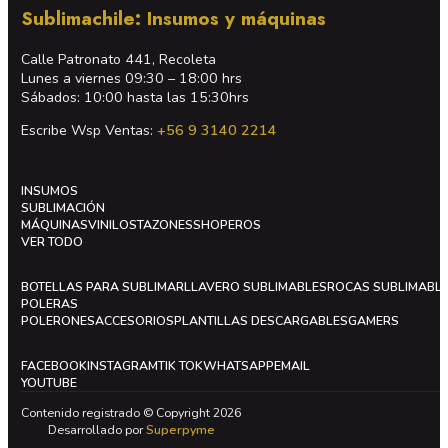
Sublimachile: Insumos y máquinas
Calle Patronato 441, Recoleta
Lunes a viernes 09:30 – 18:00 hrs
Sábados: 10:00 hasta las 15:30hrs
Escribe Wsp Ventas:
+56 9 3140 2214
INSUMOS
SUBLIMACIÓN
MÁQUINAS
VINILOS
TAZONES
SHOPEROS
VER TODO
BOTELLAS PARA SUBLIMAR
LLAVERO SUBLIMABLES
ROCAS SUBLIMABL
POLERAS
POLERONES
ACCESORIOS
PLANTILLAS DESCARGABLES
GAMERS
FACEBOOK
INSTAGRAM
TIK TOK
WHATSAPP
EMAIL
YOUTUBE
Contenido registrado © Copyright 2026
Desarrollado por
Superpyme