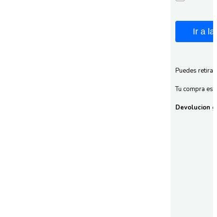
Ir a l
Puedes retirar
Tu compra esta
Devolucion gr