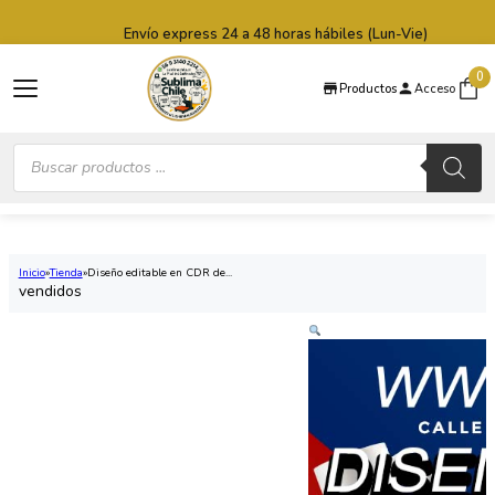
Saltar al contenido principal
Saltar al pie de página
Envío express 24 a 48 horas hábiles (Lun-Vie)
0
Productos
Acceso
Búsqueda
de
productos
Inicio
Tienda
Diseño editable en CDR de...
vendidos