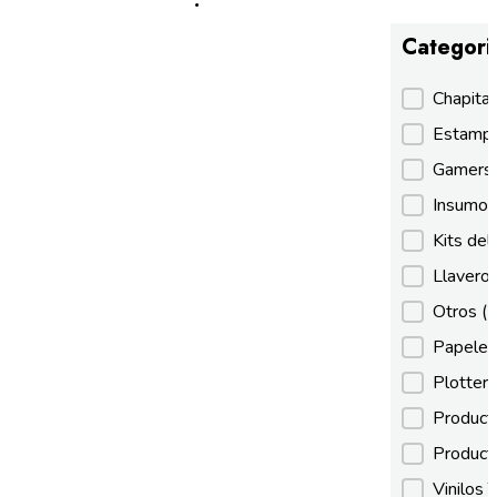
Categori
Categori
Chapita
Estamp
Gamer
Insumos
Kits de
Llaveros
Otros
(
Papeles
Plotter
Product
Product
Vinilos 