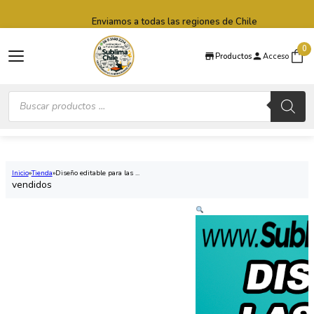
Saltar al contenido principal
Saltar al pie de página
Enviamos a todas las regiones de Chile
0
Productos
Acceso
Búsqueda
de
productos
Inicio
Tienda
Diseño editable para las ...
vendidos