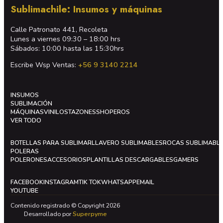
Sublimachile: Insumos y máquinas
Calle Patronato 441, Recoleta
Lunes a viernes 09:30 – 18:00 hrs
Sábados: 10:00 hasta las 15:30hrs
Escribe Wsp Ventas:
+56 9 3140 2214
INSUMOS
SUBLIMACIÓN
MÁQUINAS
VINILOS
TAZONES
SHOPEROS
VER TODO
BOTELLAS PARA SUBLIMAR
LLAVERO SUBLIMABLES
ROCAS SUBLIMABL
POLERAS
POLERONES
ACCESORIOS
PLANTILLAS DESCARGABLES
GAMERS
FACEBOOK
INSTAGRAM
TIK TOK
WHATSAPP
EMAIL
YOUTUBE
Contenido registrado © Copyright 2026
Desarrollado por
Superpyme