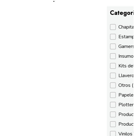
Categori
Categori
Chapita
Estamp
Gamer
Insumos
Kits de
Llaveros
Otros
(
Papeles
Plotter
Product
Product
Vinilos 