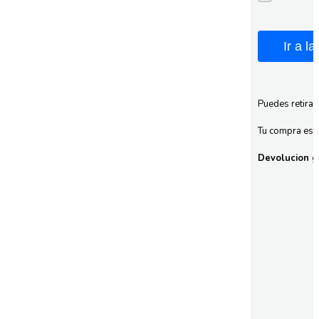
Ir a l
Puedes retirar
Tu compra esta
Devolucion gr