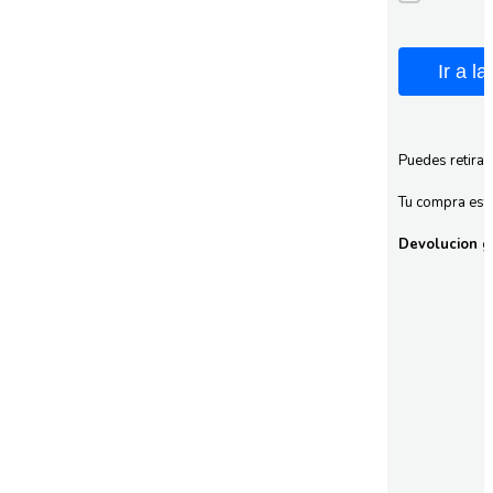
Ir a l
Puedes retirar
Tu compra esta
Devolucion gr