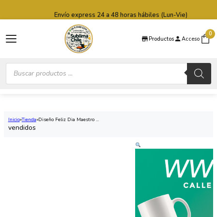
Saltar al contenido principal
Saltar al pie de página
Envío express 24 a 48 horas hábiles (Lun-Vie)
0
Productos
Acceso
Búsqueda
de
productos
Inicio
Tienda
Diseño Feliz Dia Maestro ...
vendidos