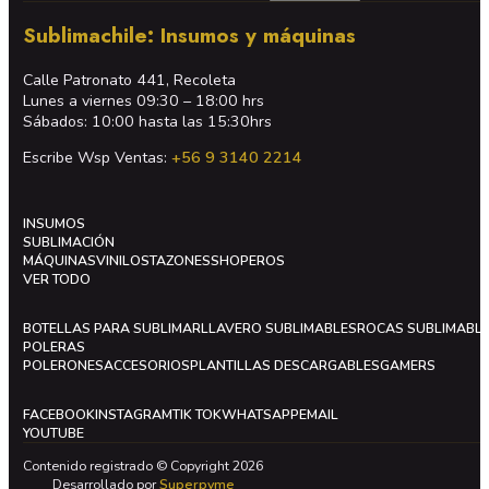
Sublimachile: Insumos y máquinas
Calle Patronato 441, Recoleta
Lunes a viernes 09:30 – 18:00 hrs
Sábados: 10:00 hasta las 15:30hrs
Escribe Wsp Ventas:
+56 9 3140 2214
INSUMOS
SUBLIMACIÓN
MÁQUINAS
VINILOS
TAZONES
SHOPEROS
VER TODO
BOTELLAS PARA SUBLIMAR
LLAVERO SUBLIMABLES
ROCAS SUBLIMABL
POLERAS
POLERONES
ACCESORIOS
PLANTILLAS DESCARGABLES
GAMERS
FACEBOOK
INSTAGRAM
TIK TOK
WHATSAPP
EMAIL
YOUTUBE
Contenido registrado © Copyright 2026
Desarrollado por
Superpyme