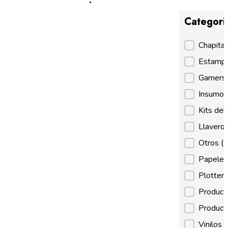
Categori
Categori
Chapita
Estamp
Gamer
Insumos
Kits de
Llaveros
Otros
(
Papeles
Plotter
Product
Product
Vinilos 