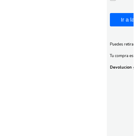
Ir a l
Puedes retirar
Tu compra esta
Devolucion gr