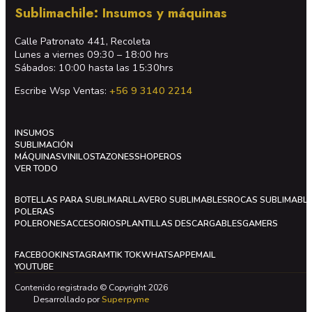
Sublimachile: Insumos y máquinas
Calle Patronato 441, Recoleta
Lunes a viernes 09:30 – 18:00 hrs
Sábados: 10:00 hasta las 15:30hrs
Escribe Wsp Ventas:
+56 9 3140 2214
INSUMOS
SUBLIMACIÓN
MÁQUINAS
VINILOS
TAZONES
SHOPEROS
VER TODO
BOTELLAS PARA SUBLIMAR
LLAVERO SUBLIMABLES
ROCAS SUBLIMABL
POLERAS
POLERONES
ACCESORIOS
PLANTILLAS DESCARGABLES
GAMERS
FACEBOOK
INSTAGRAM
TIK TOK
WHATSAPP
EMAIL
YOUTUBE
Contenido registrado © Copyright 2026
Desarrollado por
Superpyme