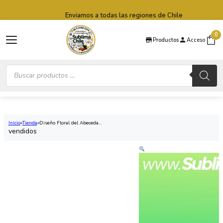
Saltar al contenido principal
Saltar al pie de página
Enviamos a todas las regiones de Chile
0
Productos
Acceso
Búsqueda
de
productos
Inicio
Tienda
Diseño Floral del Abeceda...
vendidos