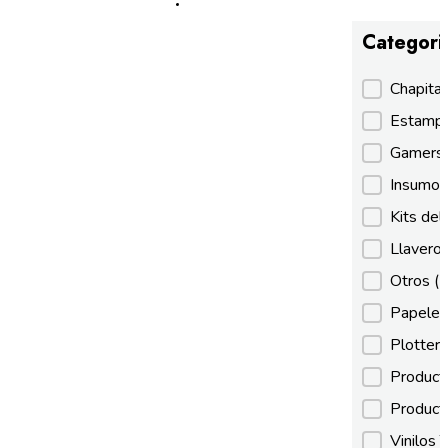
Categori
Categori
Chapita
Estamp
Gamer
Insumos
Kits de
Llaveros
Otros
(
Papeles
Plotter
Product
Product
Vinilos 