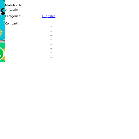
JPG
Medidas de
cantidad
embalaje:
Categorías:
Digitales
Compartir: