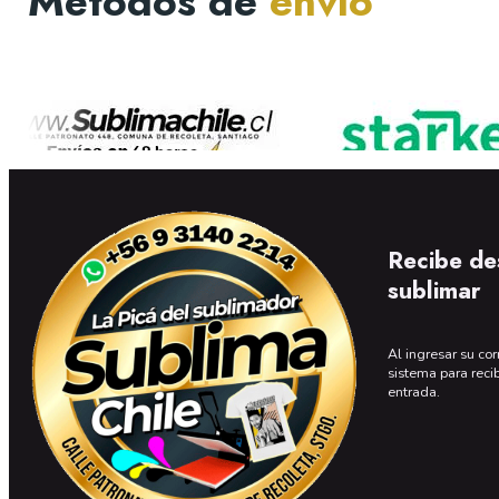
Métodos de
envío
Recibe de
sublimar
Al ingresar su cor
sistema para reci
entrada.