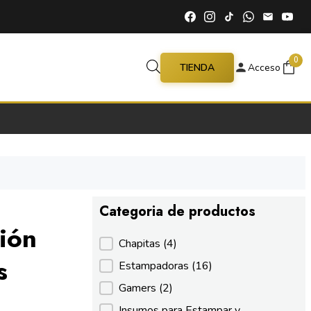
0
TIENDA
Acceso
Categoria de productos
ión
Categoria de productos
Chapitas
(4)
s
Estampadoras
(16)
Gamers
(2)
Insumos para Estampar y