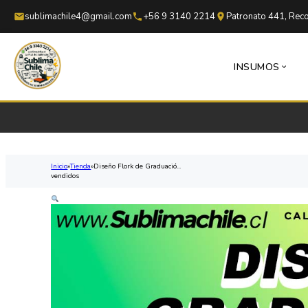
Saltar al contenido principal
Saltar al pie de página
sublimachile4@gmail.com
+56 9 3140 2214
Patronato 441, Reco
INSUMOS
Inicio
Tienda
Diseño Flork de Graduació...
vendidos