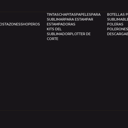
TINTAS
CHAPITAS
PAPELES
PARA
BOTELLAS 
SUBLIMAR
PARA ESTAMPAR
SUBLIMABL
LOS
TAZONES
SHOPEROS
ESTAMPADORAS
POLERAS
KITS DEL
POLERONE
SUBLIMADOR
PLOTTER DE
DESCARGA
CORTE