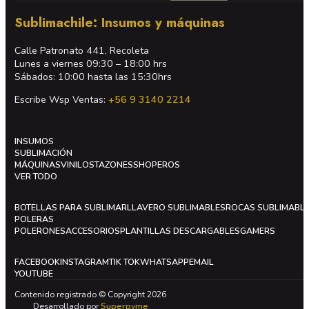
Sublimachile: Insumos y máquinas
Calle Patronato 441, Recoleta
Lunes a viernes 09:30 – 18:00 hrs
Sábados: 10:00 hasta las 15:30hrs
Escribe Wsp Ventas:
+56 9 3140 2214
INSUMOS
SUBLIMACIÓN
MÁQUINAS
VINILOS
TAZONES
SHOPEROS
VER TODO
BOTELLAS PARA SUBLIMAR
LLAVERO SUBLIMABLES
ROCAS SUBLIMABL
POLERAS
POLERONES
ACCESORIOS
PLANTILLAS DESCARGABLES
GAMERS
FACEBOOK
INSTAGRAM
TIK TOK
WHATSAPP
EMAIL
YOUTUBE
Contenido registrado © Copyright 2026
Desarrollado por
Superpyme