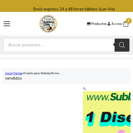
Saltar al contenido principal
Saltar al pie de página
Envío express 24 a 48 horas hábiles (Lun-Vie)
0
Productos
Acceso
Búsqueda
de
productos
Inicio
Tienda
Diseño para Botella/Termo...
vendidos