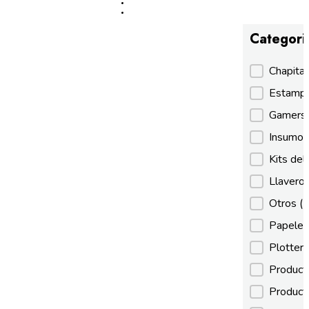
Categori
Categori
Chapita
Estamp
Gamer
Insumos
Kits de
Llaveros
Otros
(
Papeles
Plotter
Product
Product