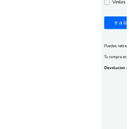
Vinilos 
Ir a l
Puedes retirar
Tu compra esta
Devolucion gr