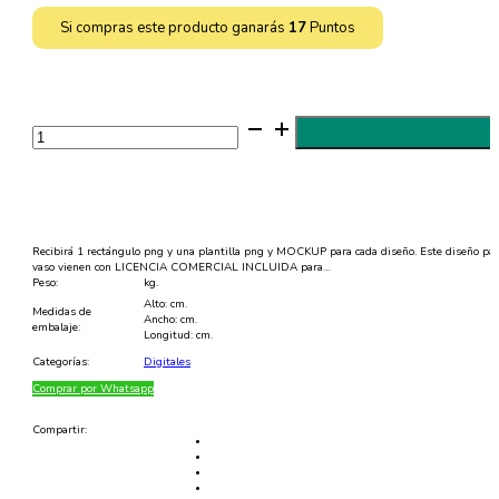
Si compras este producto ganarás
17
Puntos
Diseño
para
Botella/Termo
sublimable
20
oz
-
Amante
de
Recibirá 1 rectángulo png y una plantilla png y MOCKUP para cada diseño. Este diseño para 
los
vaso vienen con LICENCIA COMERCIAL INCLUIDA para…
animales
Peso:
kg.
-
Alto: cm.
300
Medidas de
Ancho: cm.
DPI
embalaje:
Longitud: cm.
cantidad
Categorías:
Digitales
Comprar por Whatsapp
Compartir: