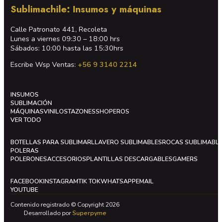
Sublimachile: Insumos y máquinas
Calle Patronato 441, Recoleta
Lunes a viernes 09:30 – 18:00 hrs
Sábados: 10:00 hasta las 15:30hrs
Escribe Wsp Ventas:
+56 9 3140 2214
INSUMOS
SUBLIMACIÓN
MÁQUINAS
VINILOS
TAZONES
SHOPEROS
VER TODO
BOTELLAS PARA SUBLIMAR
LLAVERO SUBLIMABLES
ROCAS SUBLIMABL
POLERAS
POLERONES
ACCESORIOS
PLANTILLAS DESCARGABLES
GAMERS
FACEBOOK
INSTAGRAM
TIK TOK
WHATSAPP
EMAIL
YOUTUBE
Contenido registrado © Copyright 2026
Desarrollado por
Superpyme