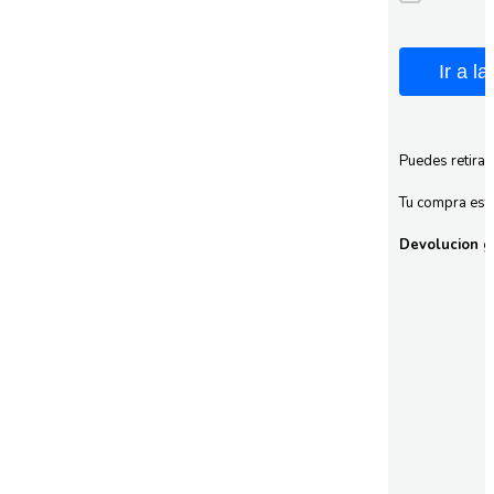
Ir a l
Puedes retirar
Tu compra esta
Devolucion gr