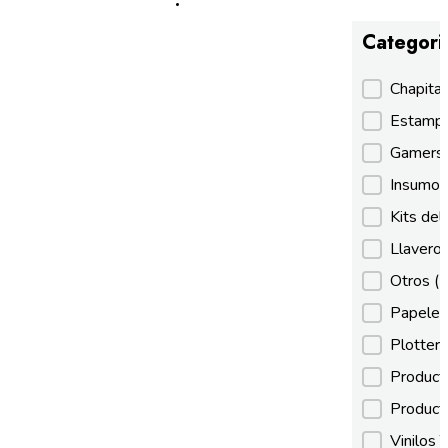
Categori
Categori
Chapita
Estamp
Gamer
Insumos
Kits de
Llaveros
Otros
(
Papeles
Plotter
Product
Product
Vinilos 