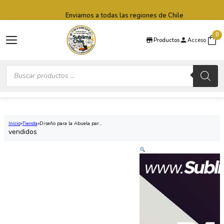
Saltar al contenido principal
Saltar al pie de página
Envío express 24 a 48 horas hábiles (Lun-Vie)
0
Productos
Acceso
Búsqueda
de
productos
Inicio
Tienda
Diseño para la Abuela par...
vendidos