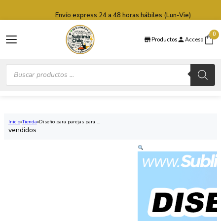
Saltar al contenido principal
Saltar al pie de página
Envío express 24 a 48 horas hábiles (Lun-Vie)
0
Productos
Acceso
Búsqueda
de
productos
Inicio
Tienda
Diseño para parejas para ...
vendidos