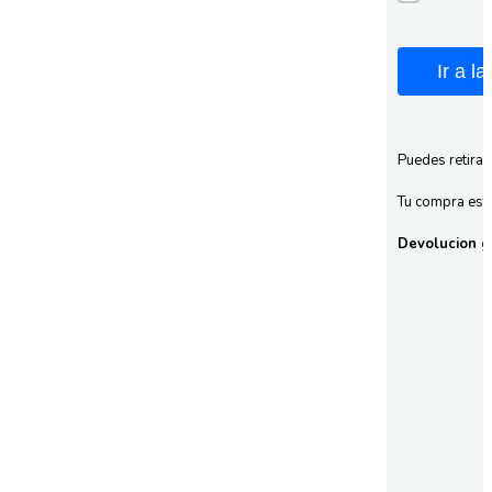
Ir a l
Puedes retirar
Tu compra esta
Devolucion gr