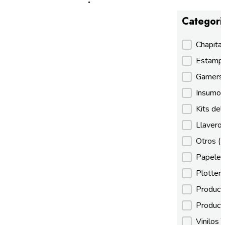
Categori
Categori
Chapita
Estamp
Gamer
Insumos
Kits de
Llaveros
Otros
(
Papeles
Plotter
Product
Product
Vinilos 