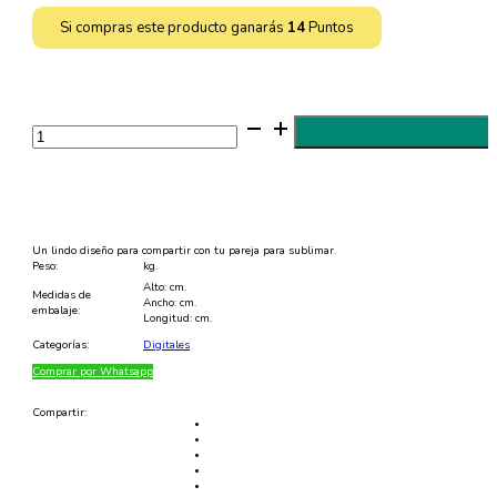
Si compras este producto ganarás
14
Puntos
Diseño
para
parejas
para
sublimar
-
PDF
cantidad
Un lindo diseño para compartir con tu pareja para sublimar.
Peso:
kg.
Alto: cm.
Medidas de
Ancho: cm.
embalaje:
Longitud: cm.
Categorías:
Digitales
Comprar por Whatsapp
Compartir: