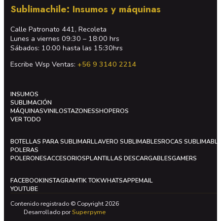
Sublimachile: Insumos y máquinas
Calle Patronato 441, Recoleta
Lunes a viernes 09:30 – 18:00 hrs
Sábados: 10:00 hasta las 15:30hrs
Escribe Wsp Ventas:
+56 9 3140 2214
INSUMOS
SUBLIMACIÓN
MÁQUINAS
VINILOS
TAZONES
SHOPEROS
VER TODO
BOTELLAS PARA SUBLIMAR
LLAVERO SUBLIMABLES
ROCAS SUBLIMABL
POLERAS
POLERONES
ACCESORIOS
PLANTILLAS DESCARGABLES
GAMERS
FACEBOOK
INSTAGRAM
TIK TOK
WHATSAPP
EMAIL
YOUTUBE
Contenido registrado © Copyright 2026
Desarrollado por
Superpyme