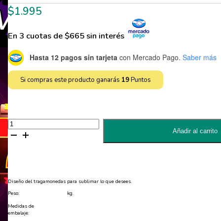
$
1.995
En 3 cuotas de $665 sin interés
Hasta 12 pagos sin tarjeta
con Mercado Pago.
Saber más
Si compras este producto ganarás
19
Puntos
Diseño
Tragamonedas
Añadir al carrito
para
Sublimar
-
JPG
y
EPS
cantidad
Diseño del tragamonedas para sublimar lo que desees.
Peso:
kg.
Medidas de
embalaje: