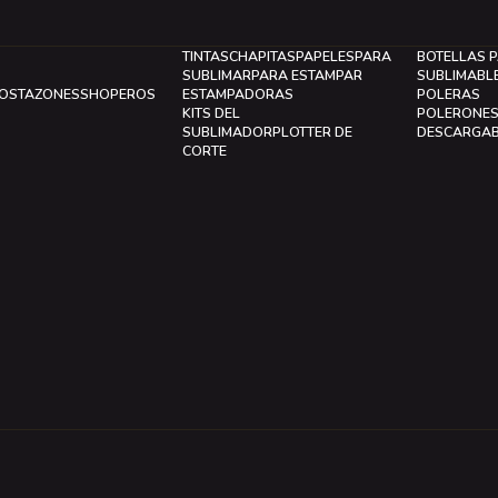
TINTAS
CHAPITAS
PAPELES
PARA
BOTELLAS 
SUBLIMAR
PARA ESTAMPAR
SUBLIMABL
LOS
TAZONES
SHOPEROS
ESTAMPADORAS
POLERAS
KITS DEL
POLERONE
SUBLIMADOR
PLOTTER DE
DESCARGA
CORTE