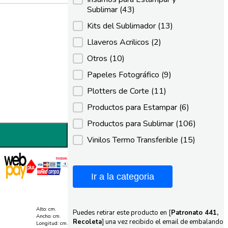
Sublimar
(43)
Kits del Sublimador
(13)
Llaveros Acrilicos
(2)
Otros
(10)
Papeles Fotográfico
(9)
Plotters de Corte
(11)
Productos para Estampar
(6)
Productos para Sublimar
(106)
Vinilos Termo Transferible
(15)
Ir a la categoria
Alto: cm.
Puedes retirar este producto en [
Patronato 441,
Ancho: cm.
Recoleta
] una vez recibido el email de embalando
Longitud: cm.