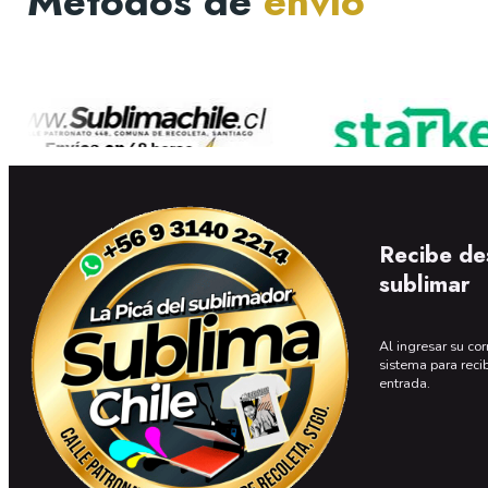
Métodos de
envío
Recibe de
sublimar
Al ingresar su cor
sistema para reci
entrada.