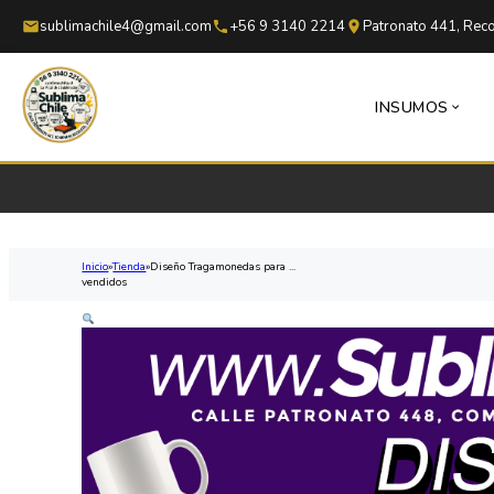
Saltar al contenido principal
Saltar al pie de página
sublimachile4@gmail.com
+56 9 3140 2214
Patronato 441, Reco
INSUMOS
Inicio
Tienda
Diseño Tragamonedas para ...
vendidos