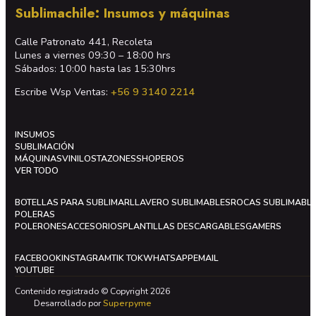
Sublimachile: Insumos y máquinas
Calle Patronato 441, Recoleta
Lunes a viernes 09:30 – 18:00 hrs
Sábados: 10:00 hasta las 15:30hrs
Escribe Wsp Ventas:
+56 9 3140 2214
INSUMOS
SUBLIMACIÓN
MÁQUINAS
VINILOS
TAZONES
SHOPEROS
VER TODO
BOTELLAS PARA SUBLIMAR
LLAVERO SUBLIMABLES
ROCAS SUBLIMABL
POLERAS
POLERONES
ACCESORIOS
PLANTILLAS DESCARGABLES
GAMERS
FACEBOOK
INSTAGRAM
TIK TOK
WHATSAPP
EMAIL
YOUTUBE
Contenido registrado © Copyright 2026
Desarrollado por
Superpyme