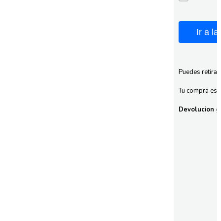
Ir a l
Puedes retirar
Tu compra esta
Devolucion gr