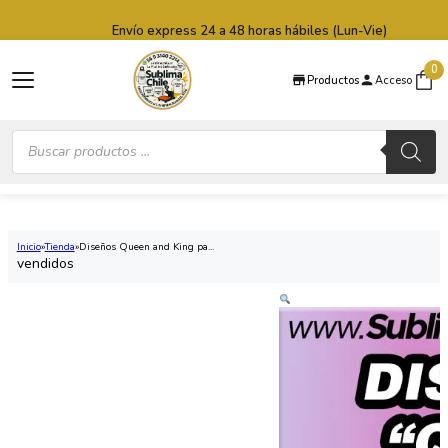
Saltar al contenido principal
Saltar al pie de página
Envío express 24 a 48 horas hábiles (Lun-Vie)
0
Productos
Acceso
Búsqueda
de
productos
Inicio
Tienda
Diseños Queen and King pa...
vendidos