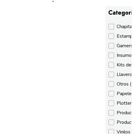
Categori
Categori
Chapita
Estamp
Gamer
Insumos
Kits de
Llaveros
Otros
(
Papeles
Plotter
Product
Product
Vinilos 