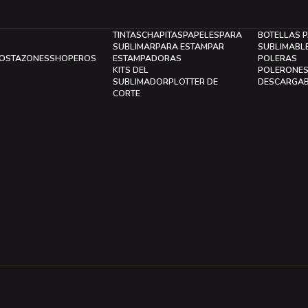
TINTAS
CHAPITAS
PAPELES
PARA
BOTELLAS 
SUBLIMAR
PARA ESTAMPAR
SUBLIMABL
LOS
TAZONES
SHOPEROS
ESTAMPADORAS
POLERAS
KITS DEL
POLERONE
SUBLIMADOR
PLOTTER DE
DESCARGA
CORTE