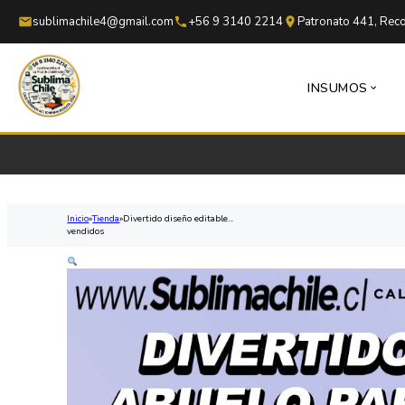
Saltar al contenido principal
Saltar al pie de página
sublimachile4@gmail.com
+56 9 3140 2214
Patronato 441, Reco
INSUMOS
Inicio
Tienda
Divertido diseño editable...
vendidos