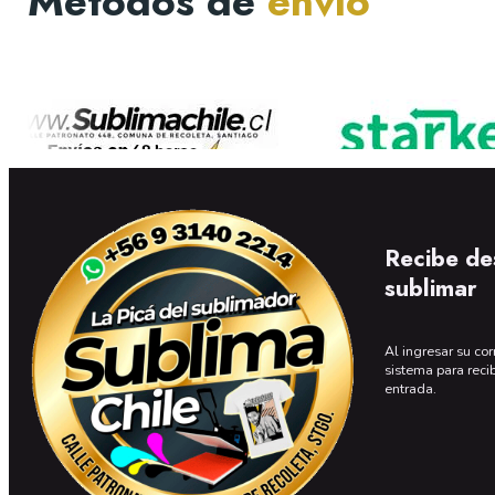
Métodos de
envío
Recibe de
sublimar
Al ingresar su cor
sistema para reci
entrada.