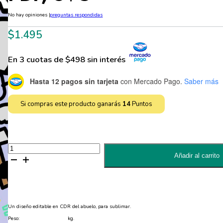
No hay opiniones
|
preguntas respondidas
$
1.495
En 3 cuotas de $498 sin interés
Hasta 12 pagos sin tarjeta
con Mercado Pago.
Saber más
Si compras este producto ganarás
14
Puntos
Divertido
diseño
Añadir al carrito
editable
de
abuelo
para
sublimar
-
PNG,
Un diseño editable en CDR del abuelo, para sublimar.
PDF,
SVG
Peso:
kg.
cantidad