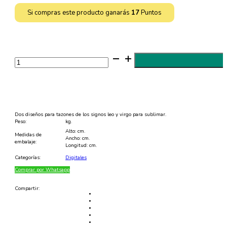
Si compras este producto ganarás
17
Puntos
Dos
diseños
de
signos
del
zodiaco
para
sublimar
-
Dos diseños para tazones de los signos leo y virgo para sublimar.
JPG,
Peso:
kg.
PSD
Alto: cm.
Y
Medidas de
Ancho: cm.
PNG
embalaje:
Longitud: cm.
cantidad
Categorías:
Digitales
Comprar por Whatsapp
Compartir: