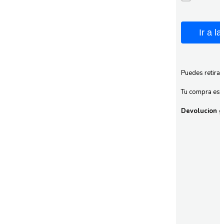
Ir a l
Puedes retirar
Tu compra esta
Devolucion gr