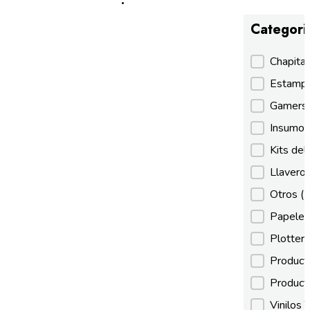
Categori
Categori
Chapita
Estamp
Gamer
Insumos
Kits de
Llaveros
Otros
(
Papeles
Plotter
Product
Product
Vinilos 