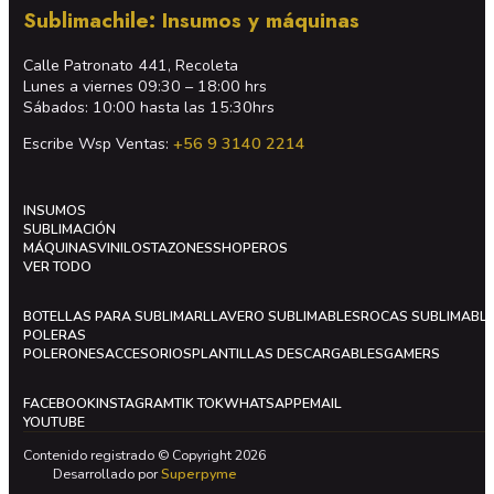
Sublimachile: Insumos y máquinas
Calle Patronato 441, Recoleta
Lunes a viernes 09:30 – 18:00 hrs
Sábados: 10:00 hasta las 15:30hrs
Escribe Wsp Ventas:
+56 9 3140 2214
INSUMOS
SUBLIMACIÓN
MÁQUINAS
VINILOS
TAZONES
SHOPEROS
VER TODO
BOTELLAS PARA SUBLIMAR
LLAVERO SUBLIMABLES
ROCAS SUBLIMABL
POLERAS
POLERONES
ACCESORIOS
PLANTILLAS DESCARGABLES
GAMERS
FACEBOOK
INSTAGRAM
TIK TOK
WHATSAPP
EMAIL
YOUTUBE
Contenido registrado © Copyright 2026
Desarrollado por
Superpyme