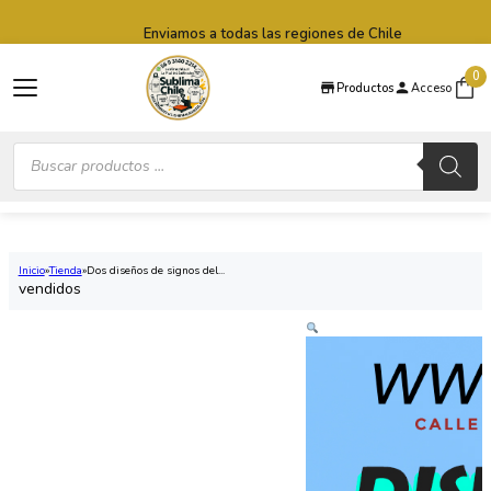
Saltar al contenido principal
Saltar al pie de página
Enviamos a todas las regiones de Chile
0
Productos
Acceso
Búsqueda
de
productos
Inicio
Tienda
Dos diseños de signos del...
vendidos