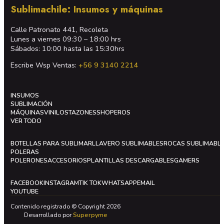
Sublimachile: Insumos y máquinas
Calle Patronato 441, Recoleta
Lunes a viernes 09:30 – 18:00 hrs
Sábados: 10:00 hasta las 15:30hrs
Escribe Wsp Ventas:
+56 9 3140 2214
INSUMOS
SUBLIMACIÓN
MÁQUINAS
VINILOS
TAZONES
SHOPEROS
VER TODO
BOTELLAS PARA SUBLIMAR
LLAVERO SUBLIMABLES
ROCAS SUBLIMABL
POLERAS
POLERONES
ACCESORIOS
PLANTILLAS DESCARGABLES
GAMERS
FACEBOOK
INSTAGRAM
TIK TOK
WHATSAPP
EMAIL
YOUTUBE
Contenido registrado © Copyright 2026
Desarrollado por
Superpyme