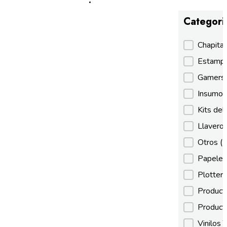
Categori
Categori
Chapita
Estamp
Gamer
Insumos
Kits de
Llaveros
Otros
(
Papeles
Plotter
Product
Product
Vinilos 