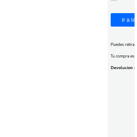
Ir a l
Puedes retirar
Tu compra esta
Devolucion gr