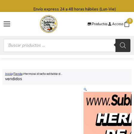
Saltar al contenido principal
Saltar al pie de página
Envío express 24 a 48 horas hábiles (Lun-Vie)
0
Productos
Acceso
Búsqueda
de
productos
Inicio
Tienda
Hermoso diseño editable d...
vendidos