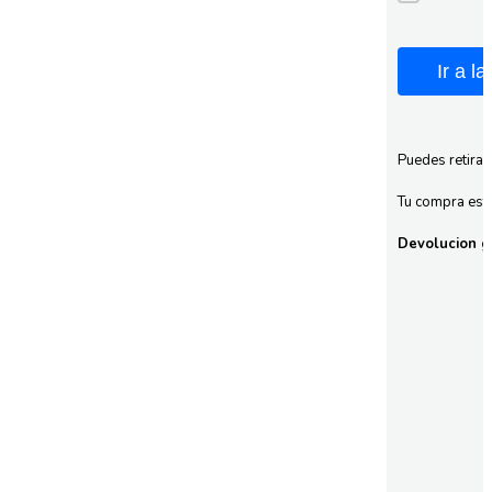
Ir a l
Puedes retirar
Tu compra esta
Devolucion gr