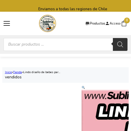
Saltar al contenido principal
Saltar al pie de página
Enviamos a todas las regiones de Chile
0
Productos
Acceso
Búsqueda
de
productos
Inicio
Tienda
Lindo diseño de bebes par...
vendidos