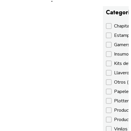
Categori
Categori
Chapita
Estamp
Gamer
Insumos
Kits de
Llaveros
Otros
(
Papeles
Plotter
Product
Product
Vinilos 