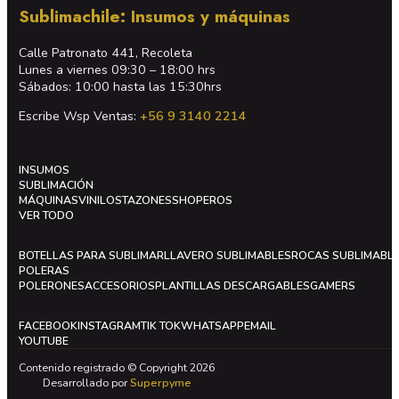
Sublimachile: Insumos y máquinas
Calle Patronato 441, Recoleta
Lunes a viernes 09:30 – 18:00 hrs
Sábados: 10:00 hasta las 15:30hrs
Escribe Wsp Ventas:
+56 9 3140 2214
INSUMOS
SUBLIMACIÓN
MÁQUINAS
VINILOS
TAZONES
SHOPEROS
VER TODO
BOTELLAS PARA SUBLIMAR
LLAVERO SUBLIMABLES
ROCAS SUBLIMABL
POLERAS
POLERONES
ACCESORIOS
PLANTILLAS DESCARGABLES
GAMERS
FACEBOOK
INSTAGRAM
TIK TOK
WHATSAPP
EMAIL
YOUTUBE
Contenido registrado © Copyright 2026
Desarrollado por
Superpyme