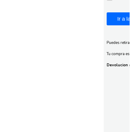
Ir a l
Puedes retirar
Tu compra esta
Devolucion gr