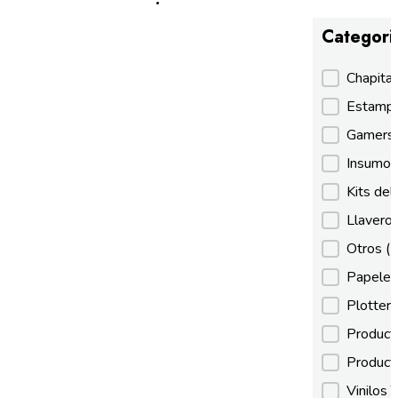
Categori
Categori
Chapita
Estamp
Gamer
Insumos
Kits de
Llaveros
Otros
(
Papeles
Plotter
Product
Product
Vinilos 