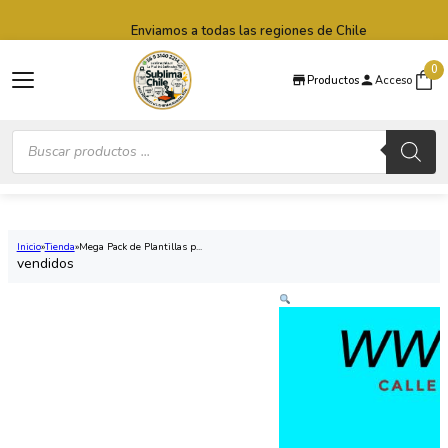
Saltar al contenido principal
Saltar al pie de página
Enviamos a todas las regiones de Chile
0
Productos
Acceso
Búsqueda
de
productos
Inicio
Tienda
Mega Pack de Plantillas p...
vendidos