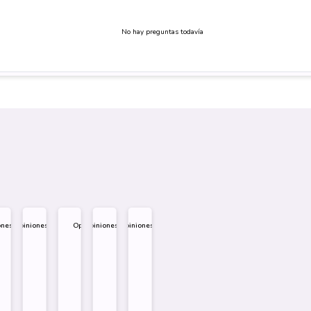
No hay preguntas todavía
ones
Opiniones
Opiniones
Opiniones
Opiniones
.995
$
1.995
$
1.995
$
1.995
$
1.995
Diseño
Diseño
Diseño
Sobre
Sobre
Sobre
mprar
Comprar
Comprar
Comprar
Comprar
Comprar
Comprar