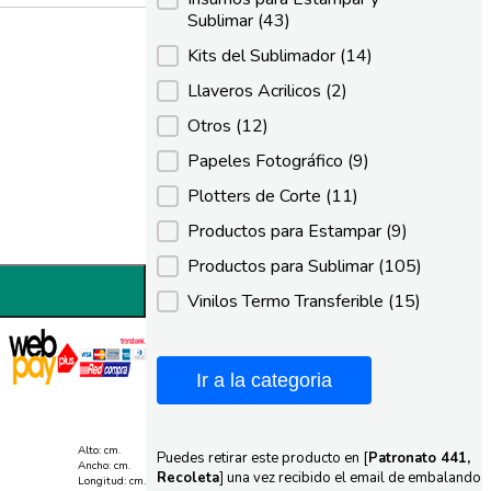
Sublimar
(43)
Kits del Sublimador
(14)
Llaveros Acrilicos
(2)
Otros
(12)
Papeles Fotográfico
(9)
Plotters de Corte
(11)
Productos para Estampar
(9)
Productos para Sublimar
(105)
Vinilos Termo Transferible
(15)
Ir a la categoria
Alto: cm.
Puedes retirar este producto en [
Patronato 441,
Ancho: cm.
Recoleta
] una vez recibido el email de embalando
Longitud: cm.