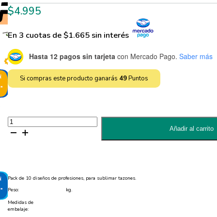
$
4.995
En 3 cuotas de $1.665 sin interés
Hasta 12 pagos sin tarjeta
con Mercado Pago.
Saber más
Si compras este producto ganarás
49
Puntos
Pack
10
Añadir al carrito
diseños
de
profesiones
para
sublimar
tazones
-
Pack de 10 diseños de profesiones, para sublimar tazones.
PNG
cantidad
Peso:
kg.
Medidas de
embalaje: