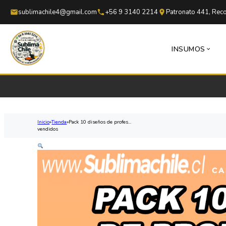
Saltar al contenido principal
Saltar al pie de página
sublimachile4@gmail.com
+56 9 3140 2214
Patronato 441, Reco
INSUMOS
Inicio
Tienda
Pack 10 diseños de profes...
vendidos