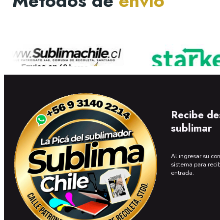
Métodos de
envío
Recibe de
sublimar
Al ingresar su cor
sistema para reci
entrada.