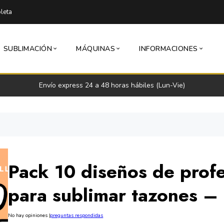
leta
SUBLIMACIÓN
MÁQUINAS
INFORMACIONES
Envío express 24 a 48 horas hábiles (Lun-Vie)
Pack 10 diseños de prof
para sublimar tazones 
No hay opiniones
|
preguntas respondidas