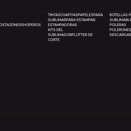
TINTAS
CHAPITAS
PAPELES
PARA
BOTELLAS 
SUBLIMAR
PARA ESTAMPAR
SUBLIMABL
LOS
TAZONES
SHOPEROS
ESTAMPADORAS
POLERAS
KITS DEL
POLERONE
SUBLIMADOR
PLOTTER DE
DESCARGA
CORTE