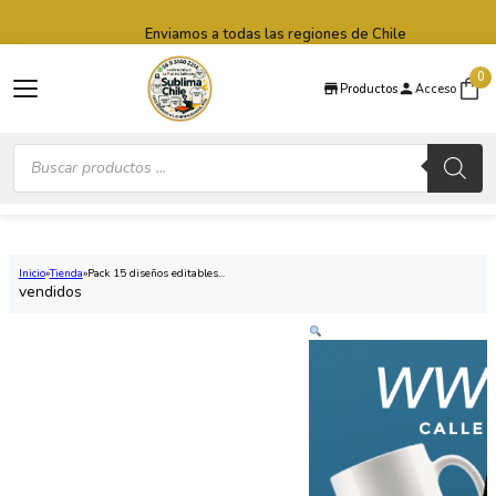
Saltar al contenido principal
Saltar al pie de página
Enviamos a todas las regiones de Chile
0
Productos
Acceso
Búsqueda
de
productos
Inicio
Tienda
Pack 15 diseños editables...
vendidos