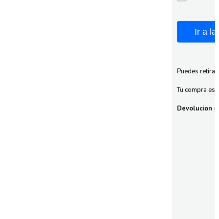
Ir a l
Puedes retirar
Tu compra esta
Devolucion gr