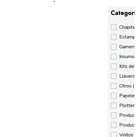
Categori
Categori
Chapita
Estamp
Gamer
Insumos
Kits de
Llaveros
Otros
(
Papeles
Plotter
Product
Product
Vinilos 