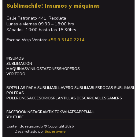
Sublimachile: Insumos y máquinas
Calle Patronato 441, Recoleta
Lunes a viernes 09:30 – 18:00 hrs
Sábados: 10:00 hasta las 15:30hrs
Escribe Wsp Ventas:
+56 9 3140 2214
INSUMOS
SUBLIMACIÓN
MÁQUINAS
VINILOS
TAZONES
SHOPEROS
VER TODO
BOTELLAS PARA SUBLIMAR
LLAVERO SUBLIMABLES
ROCAS SUBLIMABL
POLERAS
POLERONES
ACCESORIOS
PLANTILLAS DESCARGABLES
GAMERS
FACEBOOK
INSTAGRAM
TIK TOK
WHATSAPP
EMAIL
YOUTUBE
Contenido registrado © Copyright 2026
Desarrollado por
Superpyme