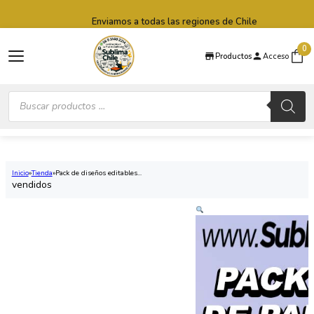
Saltar al contenido principal
Saltar al pie de página
Enviamos a todas las regiones de Chile
0
Productos
Acceso
Búsqueda
de
productos
Inicio
Tienda
Pack de diseños editables...
vendidos