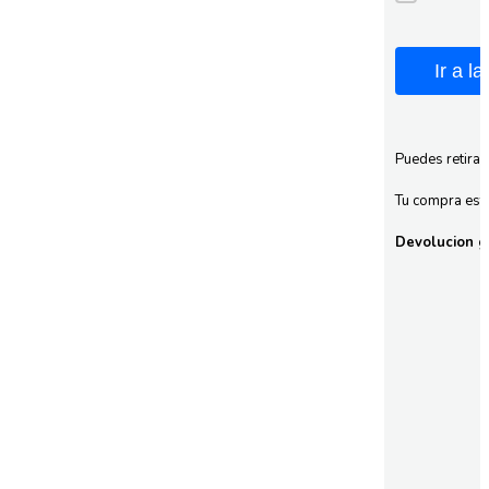
Ir a l
Puedes retirar
Tu compra esta
Devolucion gr