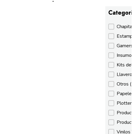
Categori
Categori
Chapita
Estamp
Gamer
Insumos
Kits de
Llaveros
Otros
(
Papeles
Plotter
Product
Product
Vinilos 