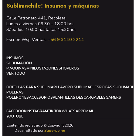
Sublimachile: Insumos y máquinas
Calle Patronato 441, Recoleta
Lunes a viernes 09:30 – 18:00 hrs
Sábados: 10:00 hasta las 15:30hrs
Escribe Wsp Ventas:
+56 9 3140 2214
INSUMOS
SUBLIMACIÓN
MÁQUINAS
VINILOS
TAZONES
SHOPEROS
VER TODO
BOTELLAS PARA SUBLIMAR
LLAVERO SUBLIMABLES
ROCAS SUBLIMABL
POLERAS
POLERONES
ACCESORIOS
PLANTILLAS DESCARGABLES
GAMERS
FACEBOOK
INSTAGRAM
TIK TOK
WHATSAPP
EMAIL
YOUTUBE
Contenido registrado © Copyright 2026
Desarrollado por
Superpyme