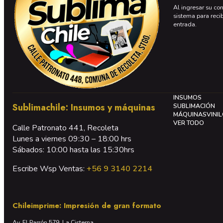
Al ingresar su cor
sistema para reci
entrada.
INSUMOS
Sublimachile: Insumos y máquinas
SUBLIMACIÓN
MÁQUINAS
VINI
VER TODO
Calle Patronato 441, Recoleta
Lunes a viernes 09:30 – 18:00 hrs
Sábados: 10:00 hasta las 15:30hrs
Escribe Wsp Ventas:
+56 9 3140 2214
Chileimprime: Impresión de gran formato
Av. El Parrón 579, La Cisterna