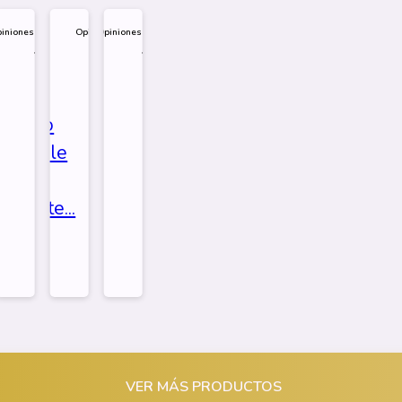
Opiniones
Opiniones
9.000
$
6.000
l
o
ráfico
mprar
Comprar
Comprar
Comprar
ble
sy
por
por
por
atsapp
Whatsapp
Whatsapp
Whatsapp
.
e...
o...
VER MÁS PRODUCTOS