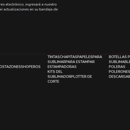
reo electrónico, ingresará a nuestro
bir actualizaciones en su bandeja de
TINTAS
CHAPITAS
PAPELES
PARA
BOTELLAS 
SUBLIMAR
PARA ESTAMPAR
SUBLIMABL
LOS
TAZONES
SHOPEROS
ESTAMPADORAS
POLERAS
KITS DEL
POLERONE
SUBLIMADOR
PLOTTER DE
DESCARGA
CORTE