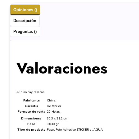
Opiniones ()
Descripción
Preguntas ()
Valoraciones
Aún no hay reseñas
Fabricante
China.
Garantía
De fábrica.
Formato de venta
20 Hojas.
Dimensiones
30.3 x 21.2 cm
Peso
0.030 gr.
Tipo de producto
Papel Foto Adhesivo STICKER al AGUA