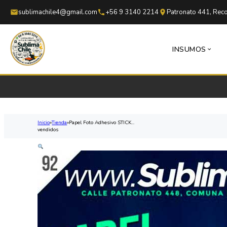
Saltar al contenido principal
Saltar al pie de página
sublimachile4@gmail.com
+56 9 3140 2214
Patronato 441, Reco
INSUMOS
Inicio
Tienda
Papel Foto Adhesivo STICK...
vendidos