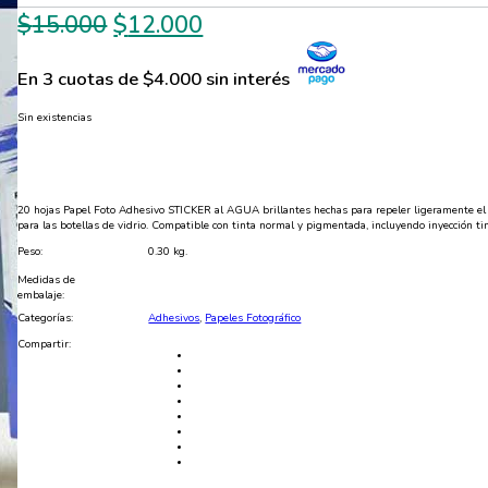
El
El
$
15.000
$
12.000
precio
precio
En 3 cuotas de $4.000 sin interés
original
actual
era:
es:
Sin existencias
$15.000.
$12.000.
20 hojas Papel Foto Adhesivo STICKER al AGUA brillantes hechas para repeler ligeramente 
para las botellas de vidrio. Compatible con tinta normal y pigmentada, incluyendo inyección tin
Peso:
0.30 kg.
Medidas de
embalaje:
Categorías:
Adhesivos
,
Papeles Fotográfico
Compartir: