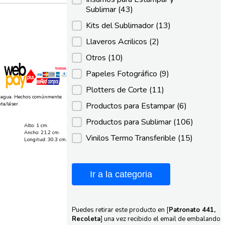
Sublimar
(43)
Kits del Sublimador
(13)
Llaveros Acrilicos
(2)
Otros
(10)
Papeles Fotográfico
(9)
Plotters de Corte
(11)
el agua. Hechos comúnmente
ta/láser.
Productos para Estampar
(6)
Productos para Sublimar
(106)
Alto: 1 cm.
Ancho: 21.2 cm.
Vinilos Termo Transferible
(15)
Longitud: 30.3 cm.
Ir a la categoria
Puedes retirar este producto en [
Patronato 441,
Recoleta
] una vez recibido el email de embalando