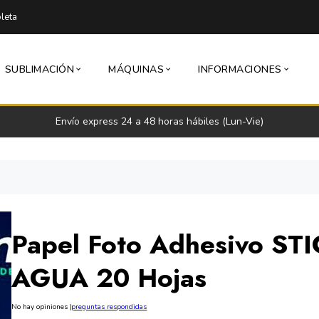
leta
SUBLIMACIÓN
MÁQUINAS
INFORMACIONES
Envío express 24 a 48 horas hábiles (Lun-Vie)
Papel Foto Adhesivo STI
AGUA 20 Hojas
No hay opiniones
|
preguntas respondidas