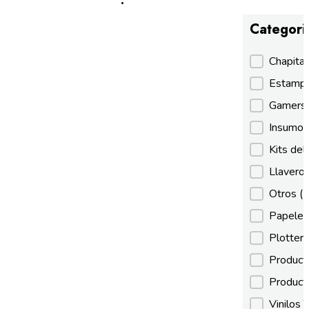
Categori
Categori
Chapita
Estamp
Gamer
Insumos
Kits de
Llaveros
Otros
(
Papeles
Plotter
Product
Product
Vinilos 