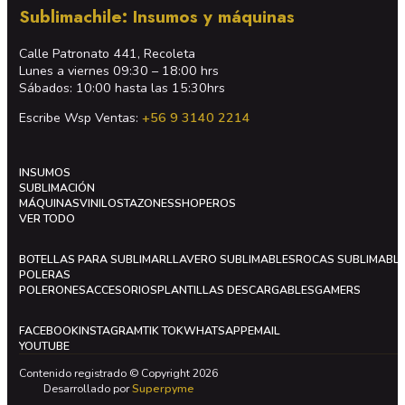
Sublimachile: Insumos y máquinas
Calle Patronato 441, Recoleta
Lunes a viernes 09:30 – 18:00 hrs
Sábados: 10:00 hasta las 15:30hrs
Escribe Wsp Ventas:
+56 9 3140 2214
INSUMOS
SUBLIMACIÓN
MÁQUINAS
VINILOS
TAZONES
SHOPEROS
VER TODO
BOTELLAS PARA SUBLIMAR
LLAVERO SUBLIMABLES
ROCAS SUBLIMABL
POLERAS
POLERONES
ACCESORIOS
PLANTILLAS DESCARGABLES
GAMERS
FACEBOOK
INSTAGRAM
TIK TOK
WHATSAPP
EMAIL
YOUTUBE
Contenido registrado © Copyright 2026
Desarrollado por
Superpyme