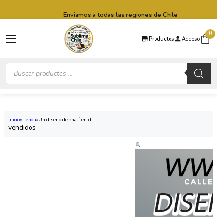
Saltar al contenido principal
Saltar al pie de página
Enviamos a todas las regiones de Chile
0
Productos
Acceso
Búsqueda
de
productos
Inicio
Tienda
Un diseño de «nací en dic...
vendidos