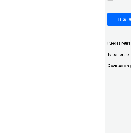
Ir a l
Puedes retirar
Tu compra esta
Devolucion gr