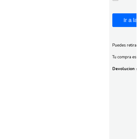
Ir a l
Puedes retirar
Tu compra esta
Devolucion gr