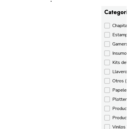
Categori
Categori
Chapita
Estamp
Gamer
Insumos
Kits de
Llaveros
Otros
(
Papeles
Plotter
Product
Product
Vinilos 