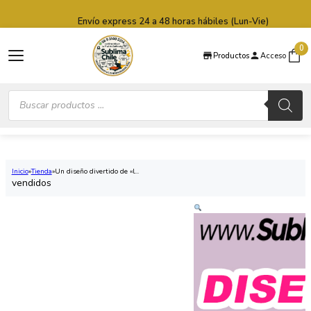
Saltar al contenido principal
Saltar al pie de página
Envío express 24 a 48 horas hábiles (Lun-Vie)
0
Productos
Acceso
Búsqueda
de
productos
Inicio
Tienda
Un diseño divertido de «l...
vendidos