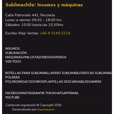
Sublimachile: Insumos y máquinas
Calle Patronato 441, Recoleta
Lunes a viernes 09:30 – 18:00 hrs
Sábados: 10:00 hasta las 15:30hrs
Escribe Wsp Ventas:
+56 9 3140 2214
INSUMOS
SUBLIMACIÓN
MÁQUINAS
VINILOS
TAZONES
SHOPEROS
VER TODO
BOTELLAS PARA SUBLIMAR
LLAVERO SUBLIMABLES
ROCAS SUBLIMABL
POLERAS
POLERONES
ACCESORIOS
PLANTILLAS DESCARGABLES
GAMERS
FACEBOOK
INSTAGRAM
TIK TOK
WHATSAPP
EMAIL
YOUTUBE
Contenido registrado © Copyright 2026
Desarrollado por
Superpyme