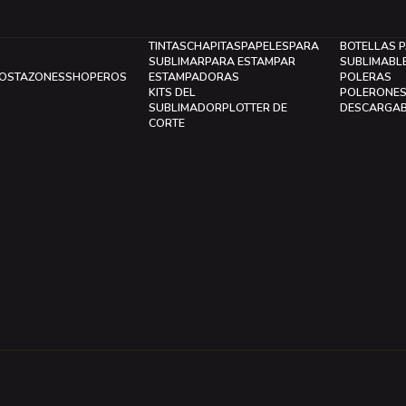
TINTAS
CHAPITAS
PAPELES
PARA
BOTELLAS 
SUBLIMAR
PARA ESTAMPAR
SUBLIMABL
LOS
TAZONES
SHOPEROS
ESTAMPADORAS
POLERAS
KITS DEL
POLERONE
SUBLIMADOR
PLOTTER DE
DESCARGA
CORTE