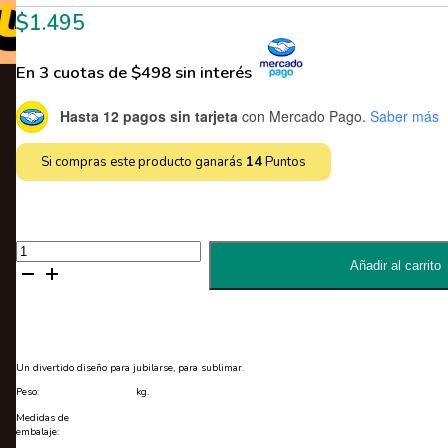
$
1.495
En 3 cuotas de $498 sin interés
Hasta 12 pagos sin tarjeta
con Mercado Pago.
Saber más
Si compras este producto ganarás
14
Puntos
Un
diseño
Añadir al carrito
divertido
para
jubilarse
-
PDF
cantidad
Un divertido diseño para jubilarse, para sublimar.
Peso:
kg.
Medidas de
embalaje: