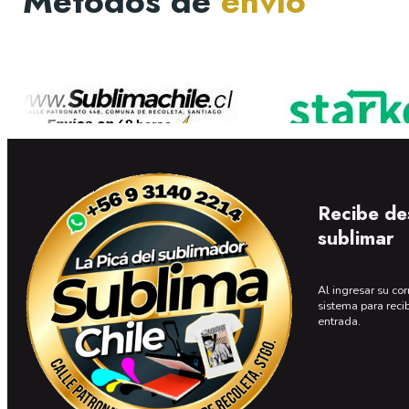
Métodos de
envío
Recibe de
sublimar
Al ingresar su cor
sistema para reci
entrada.