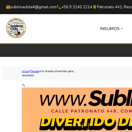
Saltar al contenido principal
Saltar al pie de página
sublimachile4@gmail.com
+56 9 3140 2214
Patronato 441, Reco
INSUMOS
Inicio
Tienda
Un diseño divertido para ...
vendidos