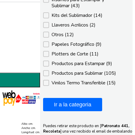
Sublimar
(43)
Kits del Sublimador
(14)
Llaveros Acrilicos
(2)
Otros
(12)
Papeles Fotográfico
(9)
Plotters de Corte
(11)
Productos para Estampar
(9)
Productos para Sublimar
(105)
Vinilos Termo Transferible
(15)
Ir a la categoria
Alto: cm.
Puedes retirar este producto en [
Patronato 441,
Ancho: cm.
Recoleta
] una vez recibido el email de embalando
Longitud: cm.