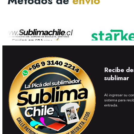
Métodos de
envío
Recibe de
sublimar
Al ingresar su cor
sistema para reci
entrada.