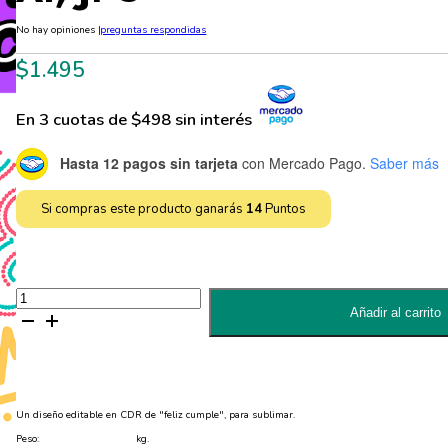
No hay opiniones
|
preguntas respondidas
$
1.495
En 3 cuotas de $498 sin interés
Hasta 12 pagos sin tarjeta
con Mercado Pago.
Saber más
Si compras este producto ganarás
14
Puntos
Un
diseño
Añadir al carrito
editable
de
"feliz
cumple"
para
sublimar
-
Un diseño editable en CDR de "feliz cumple", para sublimar.
EPS,
AI,
Peso:
kg.
JPG