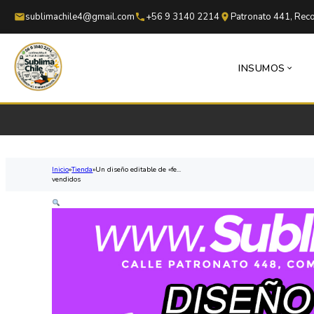
Saltar al contenido principal
Saltar al pie de página
sublimachile4@gmail.com
+56 9 3140 2214
Patronato 441, Reco
INSUMOS
Inicio
Tienda
Un diseño editable de «fe...
vendidos