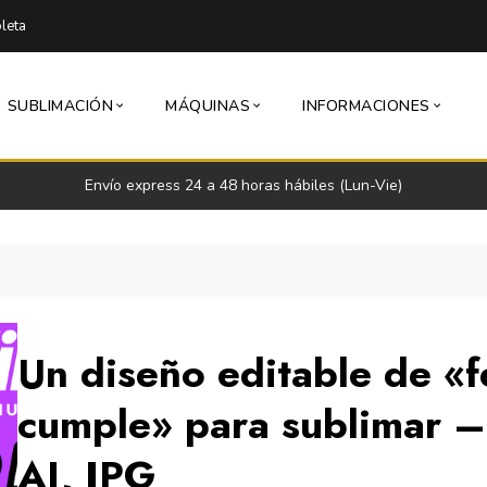
leta
SUBLIMACIÓN
MÁQUINAS
INFORMACIONES
Envío express 24 a 48 horas hábiles (Lun-Vie)
Un diseño editable de «f
cumple» para sublimar –
AI, JPG