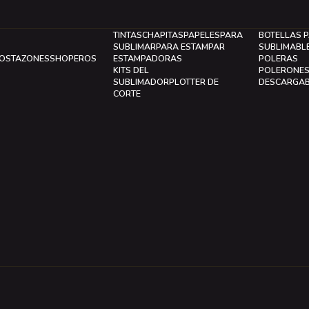
TINTAS
CHAPITAS
PAPELES
PARA
BOTELLAS 
SUBLIMAR
PARA ESTAMPAR
SUBLIMABL
LOS
TAZONES
SHOPEROS
ESTAMPADORAS
POLERAS
KITS DEL
POLERONE
SUBLIMADOR
PLOTTER DE
DESCARGA
CORTE