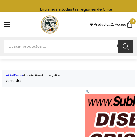
Saltar al contenido principal
Saltar al pie de página
Enviamos a todas las regiones de Chile
0
Productos
Acceso
Búsqueda
de
productos
Inicio
Tienda
Un diseño editable y dive...
vendidos