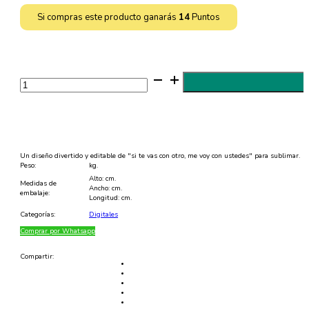
Si compras este producto ganarás
14
Puntos
Un
diseño
editable
y
divertido
de
"si
mi
mujer
Un diseño divertido y editable de "si te vas con otro, me voy con ustedes" para sublimar.
se
Peso:
kg.
va
Alto: cm.
con
Medidas de
Ancho: cm.
otro"
embalaje:
Longitud: cm.
para
sublimar
Categorías:
Digitales
-
SVG
Comprar por Whatsapp
cantidad
Compartir: