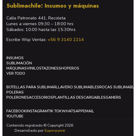
Sublimachile: Insumos y máquinas
Calle Patronato 441, Recoleta
Lunes a viernes 09:30 – 18:00 hrs
Sábados: 10:00 hasta las 15:30hrs
Escribe Wsp Ventas:
+56 9 3140 2214
INSUMOS
SUBLIMACIÓN
MÁQUINAS
VINILOS
TAZONES
SHOPEROS
VER TODO
BOTELLAS PARA SUBLIMAR
LLAVERO SUBLIMABLES
ROCAS SUBLIMABL
POLERAS
POLERONES
ACCESORIOS
PLANTILLAS DESCARGABLES
GAMERS
FACEBOOK
INSTAGRAM
TIK TOK
WHATSAPP
EMAIL
YOUTUBE
Contenido registrado © Copyright 2026
Desarrollado por
Superpyme