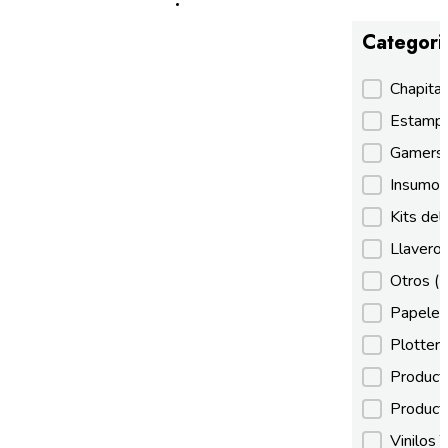
Categori
Categori
Chapita
Estamp
Gamer
Insumos
Kits de
Llaveros
Otros
(
Papeles
Plotter
Product
Product
Vinilos 