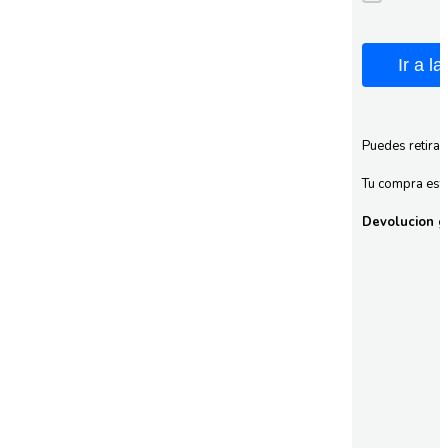
Ir a l
Puedes retirar
Tu compra esta
Devolucion gr