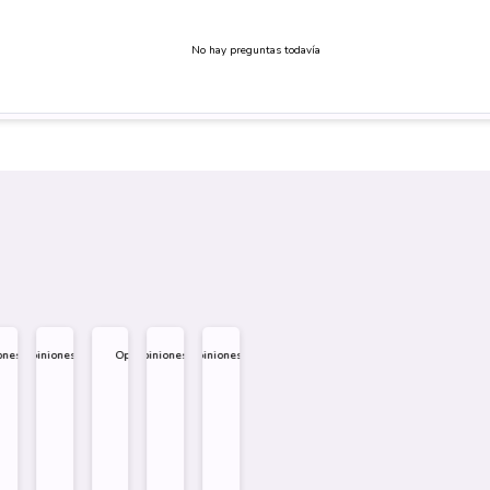
No hay preguntas todavía
ones
Opiniones
Opiniones
Opiniones
Opiniones
.995
$
1.995
$
1.995
$
1.995
$
1.995
Diseño
Diseño
Diseño
Sobre
Sobre
Sobre
mprar
Comprar
Comprar
Comprar
Comprar
Comprar
Comprar