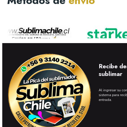
Métodos de
envío
Recibe de
sublimar
Al ingresar su cor
sistema para reci
entrada.