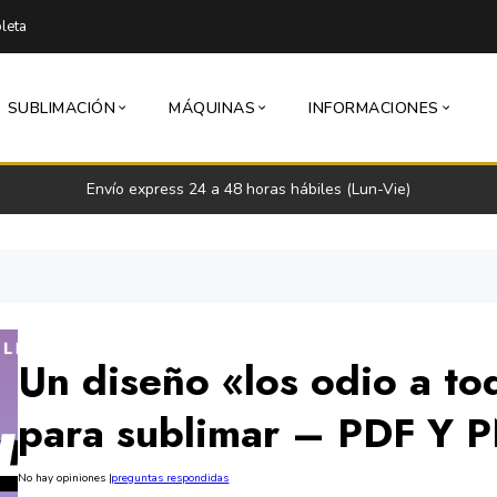
leta
SUBLIMACIÓN
MÁQUINAS
INFORMACIONES
Envío express 24 a 48 horas hábiles (Lun-Vie)
Un diseño «los odio a to
para sublimar – PDF Y 
No hay opiniones
|
preguntas respondidas