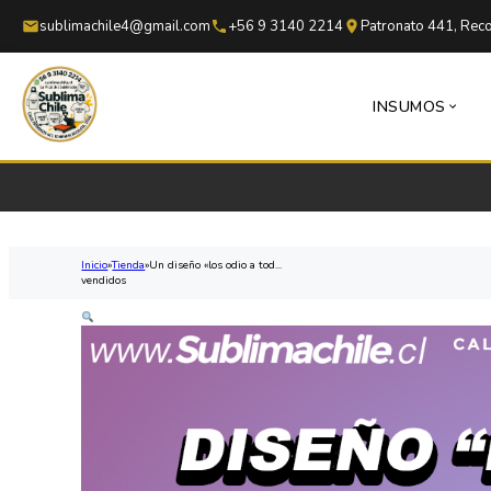
Saltar al contenido principal
Saltar al pie de página
sublimachile4@gmail.com
+56 9 3140 2214
Patronato 441, Reco
INSUMOS
Inicio
Tienda
Un diseño «los odio a tod...
vendidos