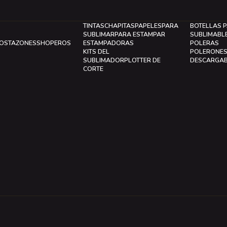
TINTAS
CHAPITAS
PAPELES
PARA
BOTELLAS 
SUBLIMAR
PARA ESTAMPAR
SUBLIMABL
LOS
TAZONES
SHOPEROS
ESTAMPADORAS
POLERAS
KITS DEL
POLERONE
SUBLIMADOR
PLOTTER DE
DESCARGA
CORTE