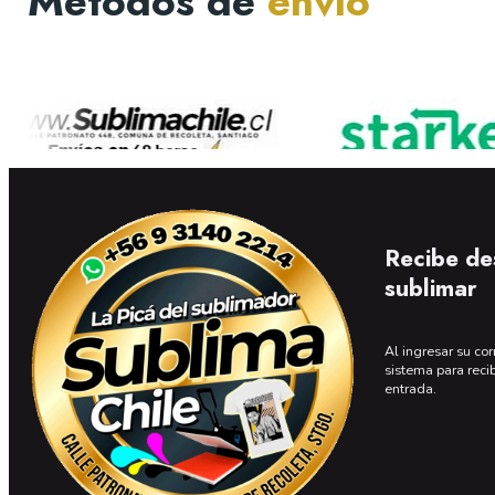
Métodos de
envío
Recibe de
sublimar
Al ingresar su cor
sistema para reci
entrada.