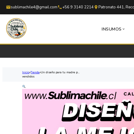
Saltar al contenido principal
Saltar al pie de página
sublimachile4@gmail.com
+56 9 3140 2214
Patronato 441, Reco
INSUMOS
Inicio
Tienda
Un diseño para tu madre p...
vendidos