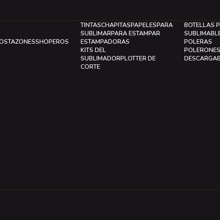
TINTAS
CHAPITAS
PAPELES
PARA
BOTELLAS 
SUBLIMAR
PARA ESTAMPAR
SUBLIMABL
LOS
TAZONES
SHOPEROS
ESTAMPADORAS
POLERAS
KITS DEL
POLERONE
SUBLIMADOR
PLOTTER DE
DESCARGA
CORTE