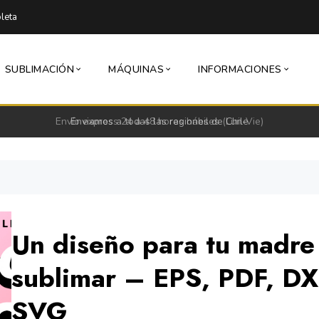
leta
SUBLIMACIÓN
MÁQUINAS
INFORMACIONES
Envío express 24 a 48 horas hábiles (Lun-Vie)
Un diseño para tu madre
sublimar – EPS, PDF, DX
SVG