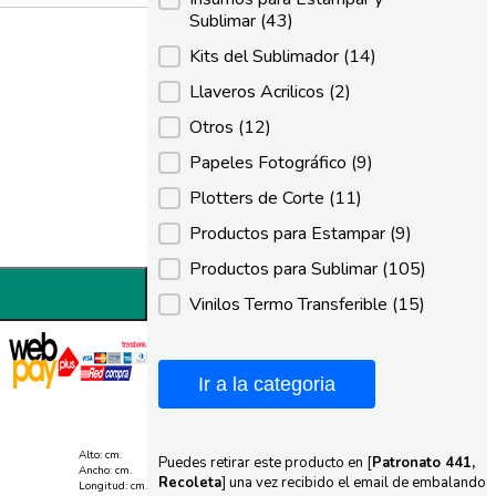
Sublimar
(43)
Kits del Sublimador
(14)
Llaveros Acrilicos
(2)
Otros
(12)
Papeles Fotográfico
(9)
Plotters de Corte
(11)
Productos para Estampar
(9)
Productos para Sublimar
(105)
Vinilos Termo Transferible
(15)
Ir a la categoria
Alto: cm.
Puedes retirar este producto en [
Patronato 441,
Ancho: cm.
Recoleta
] una vez recibido el email de embalando
Longitud: cm.