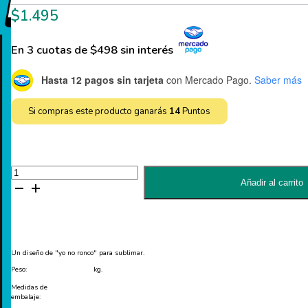
$
1.495
En 3 cuotas de $498 sin interés
Hasta 12 pagos sin tarjeta
con Mercado Pago.
Saber más
Si compras este producto ganarás
14
Puntos
Un
diseño
Añadir al carrito
"yo
no
ronco"
para
sublimar
-
PDF
Un diseño de "yo no ronco" para sublimar.
cantidad
Peso:
kg.
Medidas de
embalaje: