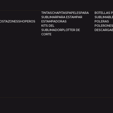
TINTAS
CHAPITAS
PAPELES
PARA
BOTELLAS 
SUBLIMAR
PARA ESTAMPAR
SUBLIMABL
LOS
TAZONES
SHOPEROS
ESTAMPADORAS
POLERAS
KITS DEL
POLERONE
SUBLIMADOR
PLOTTER DE
DESCARGA
CORTE