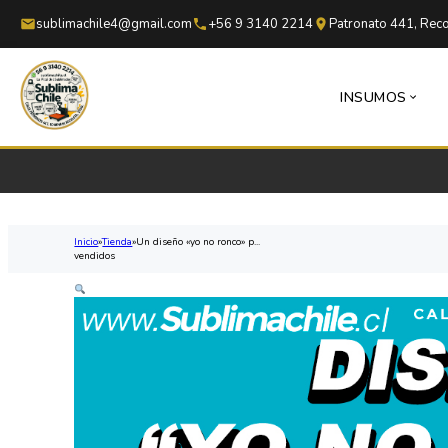
Saltar al contenido principal
Saltar al pie de página
sublimachile4@gmail.com
+56 9 3140 2214
Patronato 441, Reco
INSUMOS
Inicio
Tienda
Un diseño «yo no ronco» p...
vendidos