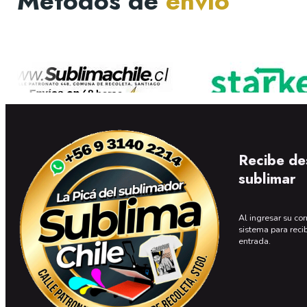
Métodos de
envío
Recibe de
sublimar
Al ingresar su cor
sistema para reci
entrada.