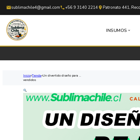
Saltar al contenido principal
Saltar al pie de página
sublimachile4@gmail.com
+56 9 3140 2214
Patronato 441, Reco
INSUMOS
Inicio
Tienda
Un divertido diseño para ...
vendidos