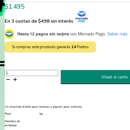
$
1.495
En 3 cuotas de $498 sin interés
Hasta 12 pagos sin tarjeta
con Mercado Pago.
Saber más
Si compras este producto ganarás
14
Puntos
Un
divertido
Añadir al carrito
diseño
para
rechazar
para
sublimar
-
JPG
Un divertido diseño para rechazar a alguien para sublimar.
cantidad
Peso:
kg.
Medidas de
embalaje: