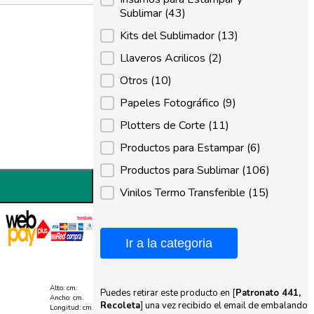
Sublimar
(43)
Kits del Sublimador
(13)
Llaveros Acrilicos
(2)
Otros
(10)
Papeles Fotográfico
(9)
Plotters de Corte
(11)
Productos para Estampar
(6)
Productos para Sublimar
(106)
Vinilos Termo Transferible
(15)
Ir a la categoria
Alto: cm.
Puedes retirar este producto en [
Patronato 441,
Ancho: cm.
Recoleta
] una vez recibido el email de embalando
Longitud: cm.