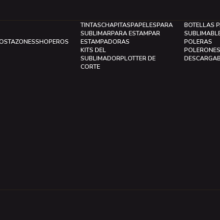
TINTAS
CHAPITAS
PAPELES
PARA
BOTELLAS 
SUBLIMAR
PARA ESTAMPAR
SUBLIMABL
LOS
TAZONES
SHOPEROS
ESTAMPADORAS
POLERAS
KITS DEL
POLERONE
SUBLIMADOR
PLOTTER DE
DESCARGA
CORTE