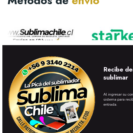
Métodos de
envío
Recibe de
sublimar
Al ingresar su cor
sistema para reci
entrada.