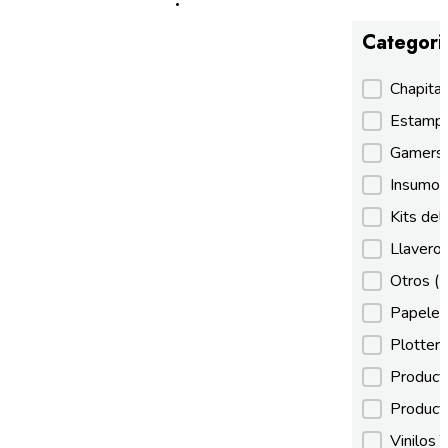
Categori
Categori
Chapita
Estamp
Gamer
Insumos
Kits de
Llaveros
Otros
(
Papeles
Plotter
Product
Product
Vinilos 