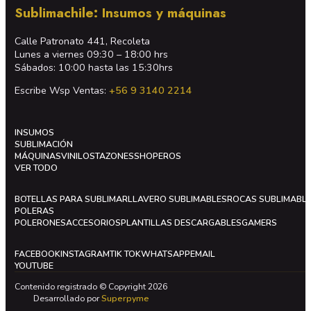
Sublimachile: Insumos y máquinas
Calle Patronato 441, Recoleta
Lunes a viernes 09:30 – 18:00 hrs
Sábados: 10:00 hasta las 15:30hrs
Escribe Wsp Ventas:
+56 9 3140 2214
INSUMOS
SUBLIMACIÓN
MÁQUINAS
VINILOS
TAZONES
SHOPEROS
VER TODO
BOTELLAS PARA SUBLIMAR
LLAVERO SUBLIMABLES
ROCAS SUBLIMABL
POLERAS
POLERONES
ACCESORIOS
PLANTILLAS DESCARGABLES
GAMERS
FACEBOOK
INSTAGRAM
TIK TOK
WHATSAPP
EMAIL
YOUTUBE
Contenido registrado © Copyright 2026
Desarrollado por
Superpyme