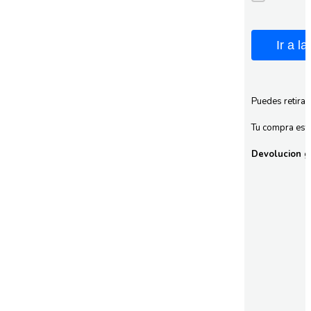
Ir a l
Puedes retirar
Tu compra esta
Devolucion gr