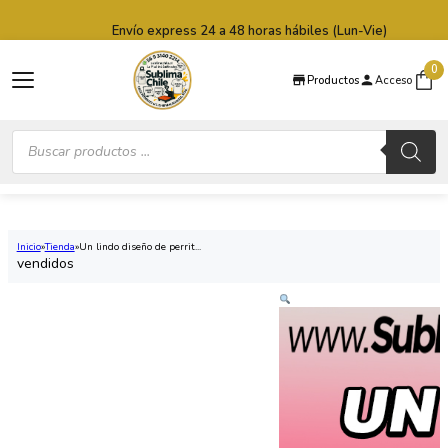
Saltar al contenido principal
Saltar al pie de página
Envío express 24 a 48 horas hábiles (Lun-Vie)
0
Productos
Acceso
Búsqueda
de
productos
Inicio
Tienda
Un lindo diseño de perrit...
vendidos